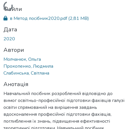
Вантажиться...
Файли
в Метод посібник2020.pdf
(2,81 MB)
Дата
2020
Автори
Молчанюк, Ольга
Прокопенко, Людмила
Слабинська, Світлана
Анотація
Навчальний посібник розроблений відповідно до
вимог освітньо-професійної підготовки фахівців галузі
освіти спрямований на вирішення завдань
вдосконалення професійної підготовки фахівців,
поглиблення їх знань, підвищення ефективності
теоретичної підготовки. Навчальний посібник