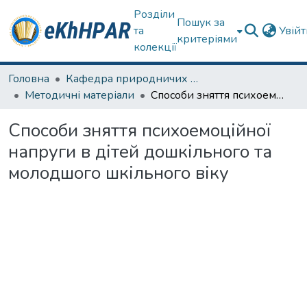
Розділи
Пошук за
та
Увій
критеріями
колекції
Головна
Кафедра природничих наук та здоров'язбереження
Методичні матеріали
Способи зняття психоемоційної напруги в дітей дошкільного та молодшого шкільного віку
Способи зняття психоемоційної
напруги в дітей дошкільного та
молодшого шкільного віку