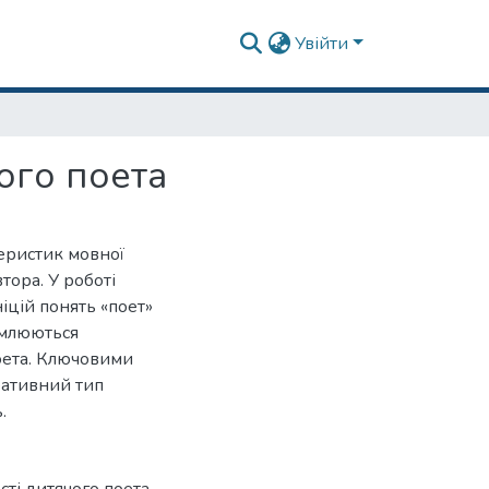
Увійти
ого поета
еристик мовної
тора. У роботі
іцій понять «поет»
емлюються
поета. Ключовими
еативний тип
.