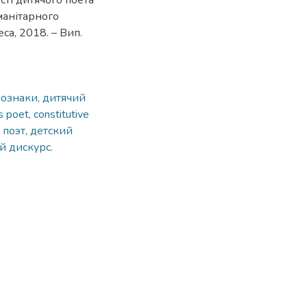
сті дитячого поета
манітарного
еса, 2018. – Вип.
і ознаки, дитячий
’s poet, constitutive
 поэт, детский
й дискурс.