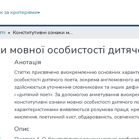
к за критеріями
тті
Конститутивні ознаки мовної особистості дитячого поета
и мовної особистості дитяч
Анотація
Статтю присвячено виокремленню основних характ
особистості дитячого поета, зокрема англомовного ав
здійснюється уточнення словникових та інших дефін
і «дитячий поет». За допомогою анкетування виокр
конститутивні ознаки мовної особистості дитячого 
характеристиками виявляються розумова праця, кр
мислення, поетичний хист, обдарованість, освіченість
Опис