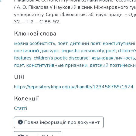
Пікалова А. О. Конститутивні ознаки мовної особисто
x
/ А. О. Пікалова // Науковий вісник Міжнародного гу
університету. Серія «Філологія» : зб. наук. праць. – Од
32. – Т. 2. – С. 88–92.
Ключові слова
мовна особистість, поет, дитячий поет, конститутивн
поетичний дискурс.
,
linguistic personality, poet, children
features, children's poetic discourse.
,
языковая личность,
поэт, конститутивные признаки, детский поэтически
URI
https://repository.khpa.edu.ua/handle/123456789/1674
Колекції
Статті
Повна інформація про документ