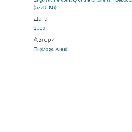
Linguistic Personality of the Children’s Poet.doc
(52,48 KB)
Дата
2018
Автори
Пікалова, Анна