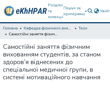
Розділи
Пошук за
та
Увій
критеріями
колекції
Головна
Кафедра фізичного виховання та спортивного вдосконалення
Тези
Самостійні заняття фізичним вихованням студентів, за станом здоров’я віднесених до спеціальної медичної групи, в системі мотиваційного навчання
Самостійні заняття фізичним
вихованням студентів, за станом
здоров’я віднесених до
спеціальної медичної групи, в
системі мотиваційного навчання