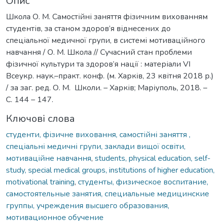
Опис
Школа О. М. Самостійні заняття фізичним вихованням
студентів, за станом здоров’я віднесених до
спеціальної медичної групи, в системі мотиваційного
навчання / О. М. Школа // Сучасний стан проблеми
фізичної культури та здоров’я нації : матеріали VІ
Всеукр. наук.–практ. конф. (м. Харків, 23 квітня 2018 р.)
/ за заг. ред. О. М. Школи. – Харків; Маріуполь, 2018. –
С. 144 – 147.
Ключові слова
студенти, фізичне виховання, самостійні заняття ,
спеціальні медичні групи, заклади вищої освіти,
мотиваційне навчання
,
students, physical education, self-
study, special medical groups, institutions of higher education,
motivational training
,
студенты, физическое воспитание,
самостоятельные занятия, специальные медицинские
группы, учреждения высшего образования,
мотивационное обучение