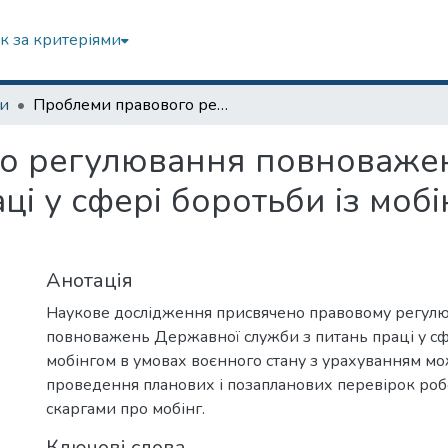
к за критеріями
зи
Проблеми правового регулювання повноважень Державної служби з питань праці у сфері боротьби із мобінгом в умовах воєнного стану
о регулювання повноваже
ці у сфері боротьби із моб
Анотація
Наукове дослідження присвячено правовому регул
повноважень Державної служби з питань праці у сф
мобінгом в умовах воєнного стану з урахуванням м
проведення планових і позапланових перевірок роб
скаргами про мобінг.
Ключові слова