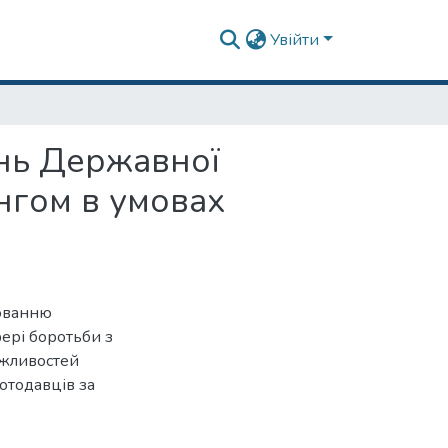
Увійти
нь Державної
інгом в умовах
юванню
ері боротьби з
ожливостей
отодавців за