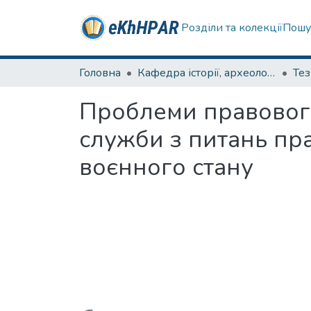
Розділи та колекції
Пошу
Головна
Кафедра історії, археології та гуманітарних наук
Те
Проблеми правовог
служби з питань пра
воєнного стану