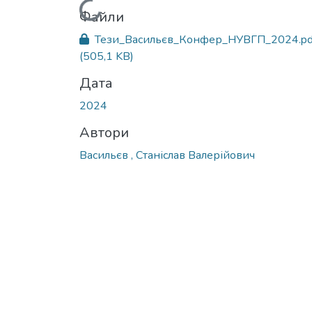
Вантажиться...
Файли
Тези_Васильєв_Конфер_НУВГП_2024.pd
(505,1 KB)
Дата
2024
Автори
Васильєв , Станіслав Валерійович