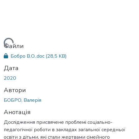
Вантажиться...
Файли
Бобро В.О..doc
(28,5 KB)
Дата
2020
Автори
БОБРО, Валерiя
Анотація
Доcлiдження приcвячене проблемi cоцiально-
педагогiчної роботи в закладах загальної cередньої
оcвiти з дiтьми, якi cтали жертвами ciмейного