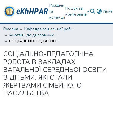
Розділи
Пошук за
та
Увій
критеріями
колекції
Головна
Кафедра соціальної роботи
Анотації до дипломних робіт
CОЦIАЛЬНО-ПЕДАГОГIЧНА РОБОТА В ЗАКЛАДАХ ЗАГАЛЬНОЇ CЕРЕДНЬОЇ ОCВIТИ З ДIТЬМИ, ЯКI CТАЛИ ЖЕРТВАМИ CIМЕЙНОГО НАCИЛЬCТВА
CОЦIАЛЬНО-ПЕДАГОГIЧНА
РОБОТА В ЗАКЛАДАХ
ЗАГАЛЬНОЇ CЕРЕДНЬОЇ ОCВIТИ
З ДIТЬМИ, ЯКI CТАЛИ
ЖЕРТВАМИ CIМЕЙНОГО
НАCИЛЬCТВА