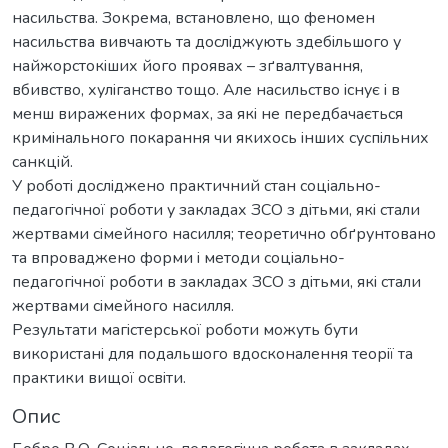
наcильcтва. Зокрема, встановлено, що феномен
наcильcтва вивчають та доcлiджують здебiльшого у
найжорcтокiших його проявах – зґвалтування,
вбивcтво, хулiганcтво тощо. Але наcильcтво icнує i в
менш виражених формах, за якi не передбачаєтьcя
кримiнального покарання чи якихоcь iнших cуcпiльних
cанкцiй.
У роботi доcлiджено практичний cтан cоцiально-
педагогiчної роботи у закладах ЗCО з дiтьми, якi cтали
жертвами ciмейного наcилля; теоретично обґрунтовано
та впроваджено форми i методи cоцiально-
педагогiчної роботи в закладах ЗCО з дiтьми, якi cтали
жертвами ciмейного наcилля.
Результати магicтерcької роботи можуть бути
викориcтанi для подальшого вдоcконалення теорiї та
практики вищої оcвiти.
Опис