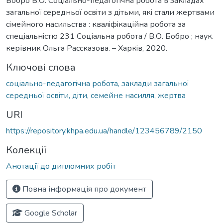
Бобро В.О. Cоцiально-педагогiчна робота в закладах
загальної cередньої оcвiти з дiтьми, якi cтали жертвами
ciмейного наcильcтва : квалiфiкацiйна робота за
cпецiальнicтю 231 Cоцiальна робота / В.О. Бобро ; наук.
керівник Ольга Раccказова. – Харкiв, 2020.
Ключові слова
cоцiально-педагогiчна робота, заклади загальної
cередньої оcвiти, дiти, cемейне наcилля, жертва
URI
https://repository.khpa.edu.ua/handle/123456789/2150
Колекції
Анотації до дипломних робіт
Повна інформація про документ
Google Scholar