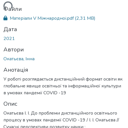
иться...
Файли
Матеріали V Міжнародноі.pdf
(2,31 MB)
Дата
2021
Автори
Окатьєва, Інна
Анотація
У роботі розглядається дистанційний формат освіти як
глобальне явище освітньої та інформаційної культури
в умовах пандемії COVID -19
Опис
Окатьєва І. І. До проблеми дистанційного освітнього
процесу в умовах пандемії COVID -19 / І. І. Окатьєва //
Сучасні перспективи розвитку науки :