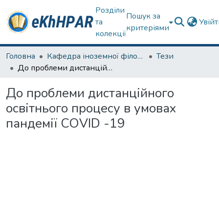
Розділи
Пошук за
та
Увій
критеріями
колекції
Головна
Кафедра іноземної філології
Тези
До проблеми дистанційного освітнього процесу в умовах пандемії COVID -19
До проблеми дистанційного
освітнього процесу в умовах
пандемії COVID -19