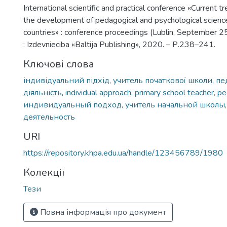
International scientific and practical conference «Current t
the development of pedagogical and psychological scienc
countries» : conference proceedings (Lublin, September 2
: Izdevnieciba «Baltija Publishing», 2020. – Р.238–241.
Ключові слова
індивідуальний підхід, учитель початкової школи, пе
діяльність
,
individual approach, primary school teacher, pe
индивидуальный подход, учитель начальной школы,
деятельность
URI
https://repository.khpa.edu.ua/handle/123456789/1980
Колекції
Тези
Повна інформація про документ