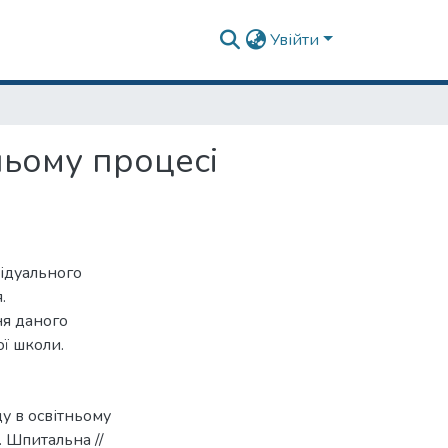
Увійти
ньому процесі
відуального
.
ня даного
ї школи.
ду в освітньому
. Шпитальна //