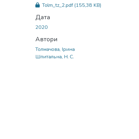
Tolm_tz_2.pdf
(155,38 KB)
Дата
2020
Автори
Толмачова, Ірина
Шпитальна, Н. С.