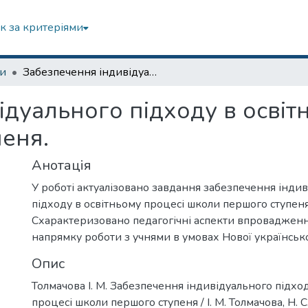
к за критеріями
зи
Забезпечення індивідуального підходу в освітньому процесі школи першого ступеня.
дуального підходу в освіт
еня.
Анотація
У роботі актуалізовано завдання забезпечення інди
підходу в освітньому процесі школи першого ступеня
Схарактеризовано педагогічні аспекти впроваджен
напрямку роботи з учнями в умовах Нової українсько
Опис
Толмачова І. М. Забезпечення індивідуального підхо
процесі школи першого ступеня / І. М. Толмачова, Н. С