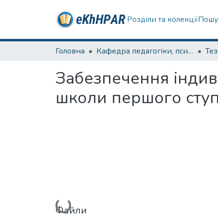
Розділи та колекції
Пошу
Головна
Кафедра педагогіки, психології, початкової освіти та освітнього менеджменту
Те
Забезпечення індиві
школи першого ступ
Вантажиться...
Файли