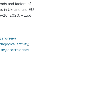
rends and factors of
es in Ukraine and EU
5–26, 2020. – Lublin
дагогічна
dagogical activity
,
 педагогическая