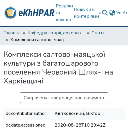
Розділи
Пошук за
та
Увій
критеріями
колекції
Головна
Кафедра історії, археології та гуманітарних наук
Статті
Комплекси салтово-маяцької культури з багатошарового поселення Червоний Шлях-І на Харківщині
Комплекси салтово-маяцької
культури з багатошарового
поселення Червоний Шлях-І на
Харківщині
Скорочена інформація про документ
dc.contributor.author
Квітковський, Віктор
dc.date.accessioned
2020-08-28T10:29:42Z