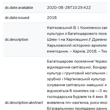
dc.date.available
2020-08-28T10:29:42Z
dc.date.issued
2018
Квітковський В. І. Комплекси сал
культури з багатошарового посе
dc.description
Шлях-І на Харківщині // Древнос
Харьковский историко-археолог
ежегодник. – Харків, 2018. – Том. 
Багатошарове поселення Червони
відкладення салтівської, бондарих
культур і грунтовий могильник з
зрубної і Мар'янівській культур. 
існування салтівсько-маяцької ку
відносяться 8 комплек сів —3 жит
господарська будівля та 4 ями. В 
dc.description.abstract
виявлена піч-кам’янка, риси якої 
бігрівальними приладами ранньо