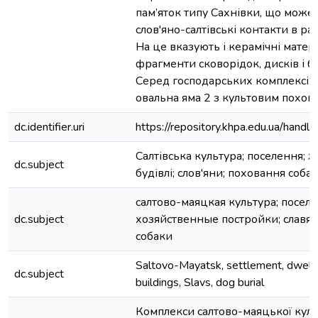
пам’яток типу Сахнівки, що може 
слов'яно-салтівські контакти в ра
На це вказують і керамічні мате
фрагменти сковорідок, дисків і б
Серед господарських комплексів 
овальна яма 2 з культовим похова
dc.identifier.uri
https://repository.khpa.edu.ua/ha
Салтівська культура; поселення; ж
dc.subject
будівлі; слов'яни; поховання соба
салтово-маяцкая культура; посел
dc.subject
хозяйственные постройки; славя
собаки
Saltovo-Mayatsk, settlement, dwelli
dc.subject
buildings, Slavs, dog burial
Комплекси салтово-маяцької куль