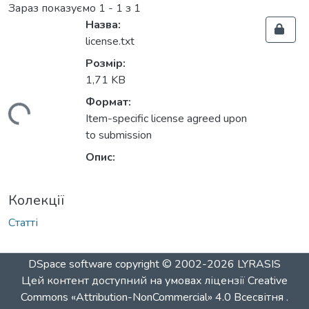
Зараз показуємо
1 - 1 з 1
Назва:
license.txt
Розмір:
1,71 KB
Формат:
житься...
Item-specific license agreed upon
to submission
Опис:
Колекції
Статті
DSpace software
copyright © 2002-2026
LYRASIS
Цей контент доступний на умовах ліцензії
Creative
Commons «Attribution-NonCommercial» 4.0 Всесвітня
.