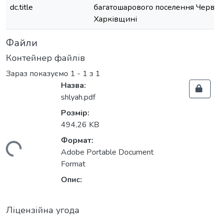
dc.title
багатошарового поселення Черво
Харківщині
Файли
Контейнер файлів
Зараз показуємо
1 - 1 з 1
Назва:
shlyah.pdf
Розмір:
494,26 KB
Формат:
житься...
Adobe Portable Document
Format
Опис:
Ліцензійна угода