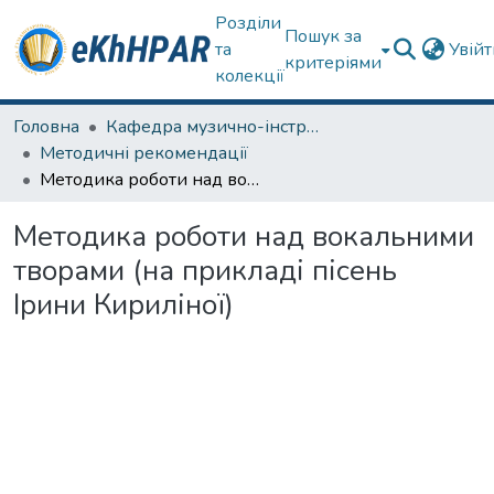
Розділи
Пошук за
та
Увій
критеріями
колекції
Головна
Кафедра музично-інструментальної підготовки вчителя
Методичні рекомендації
Методика роботи над вокальними творами (на прикладі пісень Ірини Кириліної)
Методика роботи над вокальними
творами (на прикладі пісень
Ірини Кириліної)