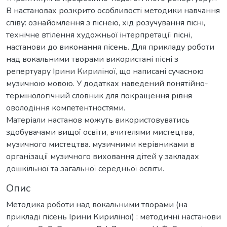
В настановах розкрито особливості методики навчання
співу: ознайомлення з піснею, хід розучування пісні,
технічне втілення художньої інтерпретації пісні,
настанови до виконання пісень. Для прикладу роботи
над вокальними творами використані пісні з
репертуару Ірини Кириліної, що написані сучасною
музичною мовою. У додатках наведений понятійно-
термінологічний словник для покращення рівня
оволодіння компетентностями.
Матеріали настанов можуть використовуватись
здобувачами вищої освіти, вчителями мистецтва,
музичного мистецтва. музичними керівниками в
організації музичного виховання дітей у закладах
дошкільної та загальної середньої освіти.
Опис
Методика роботи над вокальними творами (на
прикладі пісень Ірини Кириліної) : методичні настанови