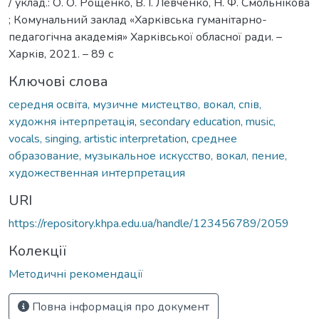
/ уклад.: О. О. Рощенко, В. І. Левченко, Н. Ф. Смольнікова
; Комунальний заклад «Харківська гуманітарно-
педагогічна академія» Харківської обласної ради. –
Харків, 2021. – 89 с
Ключові слова
середня освіта, музичне мистецтво, вокал, спів,
художня інтерпретація
,
secondary education, music,
vocals, singing, artistic interpretation
,
среднее
образование, музыкальное искусство, вокал, пение,
художественная интерпретация
URI
https://repository.khpa.edu.ua/handle/123456789/2059
Колекції
Методичні рекомендації
Повна інформація про документ