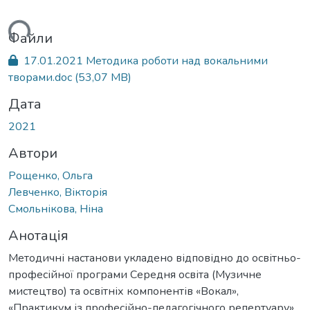
ться...
Файли
17.01.2021 Методика роботи над вокальними
творами.doc
(53,07 MB)
Дата
2021
Автори
Рощенко, Ольга
Левченко, Вікторія
Смольнікова, Ніна
Анотація
Методичні настанови укладено відповідно до освітньо-
професійної програми Середня освіта (Музичне
мистецтво) та освітніх компонентів «Вокал»,
«Практикум із професійно-педагогічного репертуару».