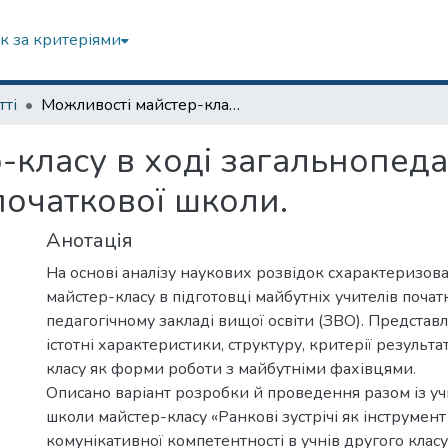
к за критеріями
тті
Можливості майстер-класу в ході загальнопедагогічної підготовки майбутніх учителів початкової школи.
класу в ході загальнопеда
початкової школи.
Анотація
На основі аналізу наукових розвідок схарактеризов
майстер-класу в підготовці майбутніх учителів почат
педагогічному закладі вищої освіти (ЗВО). Представл
істотні характеристики, структуру, критерії результа
класу як форми роботи з майбутніми фахівцями.
Описано варіант розробки й проведення разом із уч
школи майстер-класу «Ранкові зустрічі як інструме
комунікативної компетентності в учнів другого класу