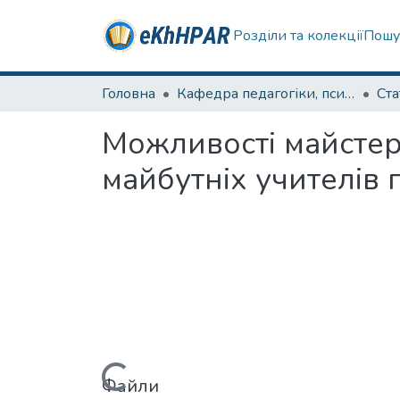
Розділи та колекції
Пошу
Головна
Кафедра педагогіки, психології, початкової освіти та освітнього менеджменту
Ста
Можливості майстер-
майбутніх учителів 
Файли