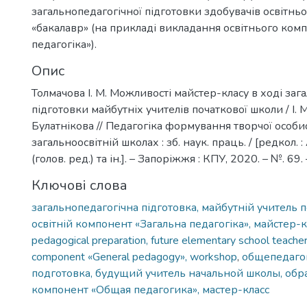
загальнопедагогічної підготовки здобувачів освітньо
«бакалавр» (на прикладі викладання освітнього ком
педагогіка»).
Опис
Толмачова І. М. Можливості майстер-класу в ході заг
підготовки майбутніх учителів початкової школи / І. М
Булатнікова // Педагогіка формування творчої особис
загальноосвітній школах : зб. наук. праць. / [редкол. 
(голов. ред.) та ін.]. – Запоріжжя : КПУ, 2020. – №. 69. 
Ключові слова
загальнопедагогічна підготовка, майбутній учитель п
освітній компонент «Загальна педагогіка», майстер-к
pedagogical preparation, future elementary school teacher
component «General pedagogy», workshop
,
общепедаго
подготовка, будущий учитель начальной школы, об
компонент «Общая педагогика», мастер-класс