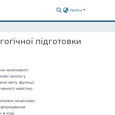
Увійти
гогічної підготовки
ано можливості
кової школи у
ено мету, функції,
тивності майстер-
ителем початкової
нт формування
» в ході