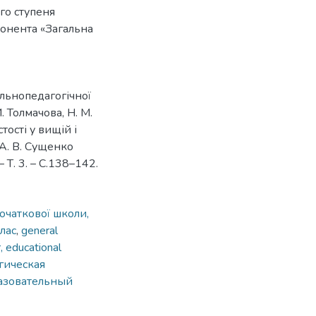
го ступеня
понента «Загальна
альнопедагогічної
. Толмачова, Н. М.
тості у вищій і
: А. В. Сущенко
– Т. 3. – С.138–142.
очаткової школи,
лас
,
general
, educational
гическая
разовательный