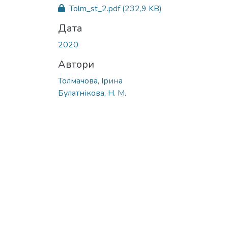
Вантажиться...
Tolm_st_2.pdf
(232,9 KB)
Дата
2020
Автори
Толмачова, Ірина
Булатнікова, Н. М.