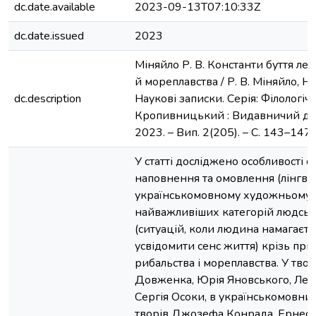
dc.date.available
2023-09-13T07:10:33Z
dc.date.issued
2023
Міняйло Р. В. Константи буття ле
й мореплавства / Р. В. Міняйло, Н. 
dc.description
Наукові записки. Серія: Філологічн
Кропивницький : Видавничий дім
2023. – Вип. 2(205). – С. 143–147
У статті досліджено особливості 
наповнення та омовлення (лінгвалі
українськомовному художньому 
найважливіших категорій людськ
(ситуацій, коли людина намагаєть
усвідомити сенс життя) крізь при
рибальства і мореплавства. У тво
Довженка, Юрія Яновського, Лео
Сергія Осоки, в українськомовни
творів Джозефа Конрада, Ернеста