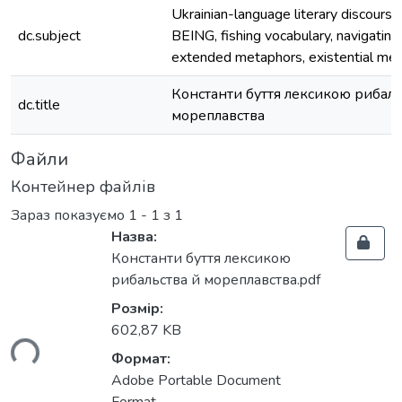
Ukrainian-language literary discourse
dc.subject
BEING, fishing vocabulary, navigating
extended metaphors, existential me
Константи буття лексикою рибаль
dc.title
мореплавства
Файли
Контейнер файлів
Зараз показуємо
1 - 1 з 1
Назва:
Константи буття лексикою
рибальства й мореплавства.pdf
Розмір:
602,87 KB
ься...
Формат:
Adobe Portable Document