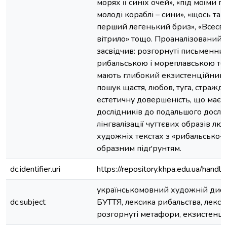
морях її синіх очей», «під моїми 
молоді кораблі – сини», «щось так
перший легенький бриз», «Всесві
вітрило» тощо. Проаналізований 
засвідчив: розгорнуті письменни
рибальською і мореплавською те
мають глибокий екзистенційний з
пошук щастя, любов, туга, стражда
естетичну довершеність, що має 
дослідників до подальшого дослі
лінгвалізації чуттєвих образів лю
художніх текстах з «рибальсько
образним підґрунтям.
dc.identifier.uri
https://repository.khpa.edu.ua/ha
українськомовний художній диск
dc.subject
БУТТЯ, лексика рибальства, лекси
розгорнуті метафори, екзистенці