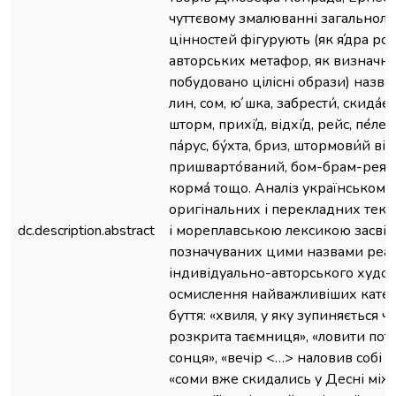
чуттєвому змалюванні загальнол
цінностей фігурують (як я́дра ро
авторських метафор, як визначни
побудовано цілісні образи) назви я́т
лин, сом, ю́ шка, забрести́, скида́єт
шторм, прихі́д, відхі́д, рейс, пе́ленг
па́рус, бу́хта, бриз, штормови́й ві́т
пришварто́ваний, бом-брам-рея, віт
корма́ тощо. Аналіз українськом
оригінальних і перекладних текс
dc.description.abstract
і мореплавською лексикою засвід
позначуваних цими назвами реал
індивідуально-авторського худо
осмислення найважливіших катег
буття: «хвиля, у яку зупиняється ч
розкрита таємниця», «ловити по
сонця», «вечір <…> наловив собі л
«соми вже скидались у Десні між 