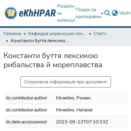
Розділи
Пошук за
та
Увій
критеріями
колекції
Головна
Кафедра української лінгвістики, літератури та методики навчання
Статті
Константи буття лексикою рибальства й мореплавства
Константи буття лексикою
рибальства й мореплавства
Скорочена інформація про документ
dc.contributor.author
Міняйло, Роман
dc.contributor.author
Міняйло, Наталія
dc.date.accessioned
2023-09-13T07:10:33Z