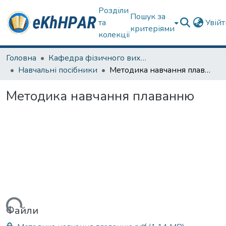
Розділи
Пошук за
та
Увій
критеріями
колекції
Головна
Кафедра фізичного виховання та спортивного вдосконалення
Навчальні посібники
Методика навчання плаванню
Методика навчання плаванню
житься...
Файли