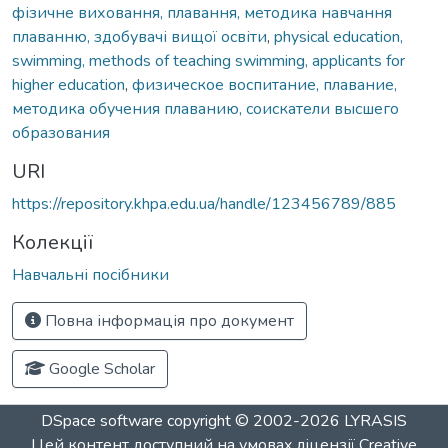
фізичне виховання, плавання, методика навчання
плаванню, здобувачі вищої освіти
,
physical education,
swimming, methods of teaching swimming, applicants for
higher education
,
физическое воспитание, плавание,
методика обучения плаванию, соискатели высшего
образования
URI
https://repository.khpa.edu.ua/handle/123456789/885
Колекції
Навчальні посібники
Повна інформація про документ
Google Scholar
DSpace software
copyright © 2002-2026
LYRASIS
Цей контент доступний на умовах ліцензії
Creative