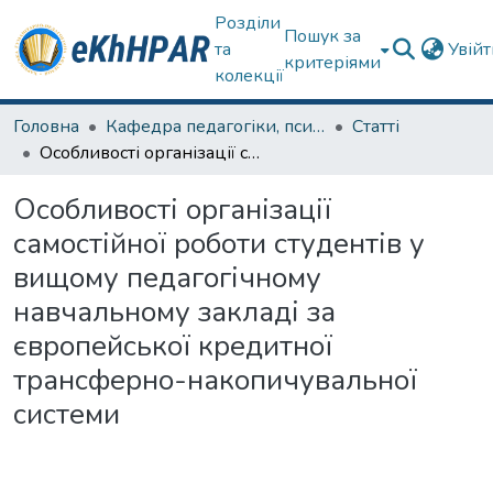
Розділи
Пошук за
та
Увій
критеріями
колекції
Головна
Кафедра педагогіки, психології, початкової освіти та освітнього менеджменту
Статті
Особливості організації самостійної роботи студентів у вищому педагогічному навчальному закладі за європейської кредитної трансферно-накопичувальної системи
Особливості організації
самостійної роботи студентів у
вищому педагогічному
навчальному закладі за
європейської кредитної
трансферно-накопичувальної
системи