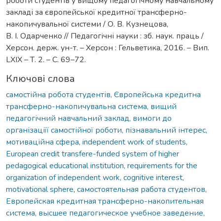
роботи студентів у вищому педагогічному навчальному
закладі за європейської кредитної трансферно-
накопичувальної системи / О. В. Кузнецова,
В. І. Одарченко // Педагогічні науки : зб. наук. праць /
Херсон. держ. ун-т. – Херсон : Гельветика, 2016. – Вип.
LXIX – Т. 2. – С. 69–72.
Ключові слова
самостійна робота студентів, Європейська кредитна
трансферно-накопичувальна система, вищий
педагогічний навчальний заклад, вимоги до
організаціїї самостійної роботи, пізнавальний інтерес,
мотиваційна сфера
,
independent work of students,
European credit transfere-funded system of higher
pedagogical educational institution, requirements for the
organization of independent work, cognitive interest,
motivational sphere
,
самостоятельная работа студентов,
Европейская кредитная трансферно-накопительная
система, высшее педагогическое учебное заведение,