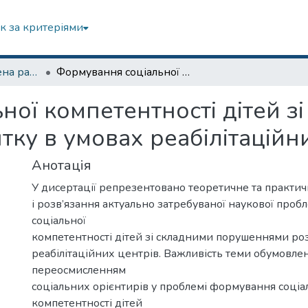
к за критеріями
Спеціалізована вчена рада спец. 231 Соціальна робота
Формування соціальної компетентності дітей зі складними порушеннями розвитку в умовах реабілітаційних центрів.
ої компетентності дітей з
ку в умовах реабілітаційни
Анотація
У дисертації репрезентовано теоретичне та практи
і розв’язання актуально затребуваної наукової про
соціальної
компетентності дітей зі складними порушеннями ро
реабілітаційних центрів. Важливість теми обумовле
переосмисленням
соціальних орієнтирів у проблемі формування соціа
компетентності дітей