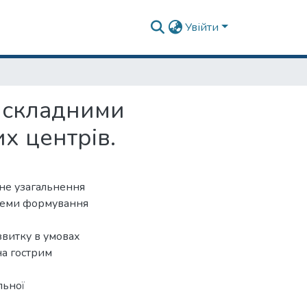
Увійти
і складними
х центрів.
чне узагальнення
блеми формування
звитку в умовах
на гострим
льної