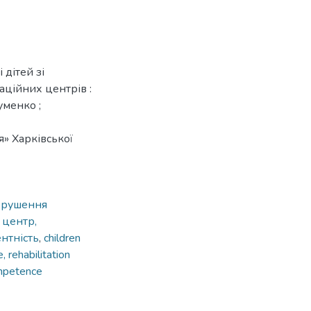
дітей зі
аційних центрів :
Суменко ;
я» Харківської
порушення
 центр,
нтність
,
children
 rehabilitation
ompetence