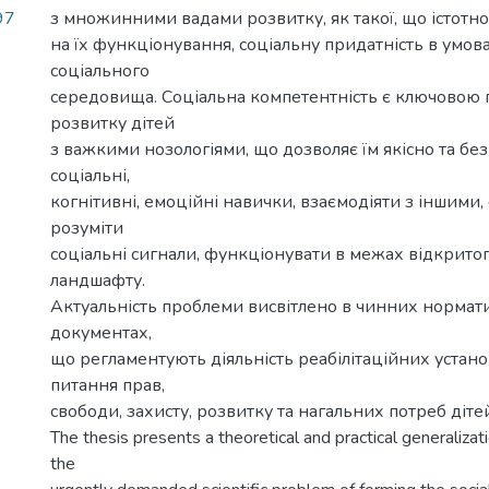
97
з множинними вадами розвитку, як такої, що істотн
на їх функціонування, соціальну придатність в умов
соціального
середовища. Соціальна компетентність є ключовою
розвитку дітей
з важкими нозологіями, що дозволяє їм якісно та бе
соціальні,
когнітивні, емоційні навички, взаємодіяти з іншими, 
розуміти
соціальні сигнали, функціонувати в межах відкрито
ландшафту.
Актуальність проблеми висвітлено в чинних норма
документах,
що регламентують діяльність реабілітаційних устан
питання прав,
свободи, захисту, розвитку та нагальних потреб дітей
The thesis presents a theoretical and practical generalizat
the