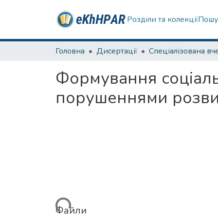
Розділи та колекції
Пошу
Головна
Дисертації
Формування соціальн
порушеннями розвит
Вантажиться...
Файли