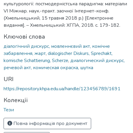
культурології: постмодерністська парадигма: матеріали
VІ Міжнар. наук.-практ. заочної Інтернет-конф.
(Хмельницький, 15 травня 2018 р.) [Електронне
видання]. – Хмельницький: ХГПА, 2018. с. 179-182.
Ключові слова
діалогічний дискурс, мовленнєвий акт, комічне
забарвлення, жарт
,
dialogischer Diskurs, Sprechakt,
komische Schattierung, Scherze
,
диалогический дискурс,
речевой акт, комическая окраска, шутка
URI
https://repository.khpa.edu.ua/handle/123456789/1691
Колекції
Тези
Повна інформація про документ