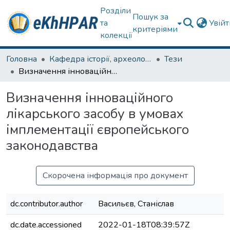
Розділи
Пошук за
та
Увій
критеріями
колекції
Головна
Кафедра історії, археології та гуманітарних наук
Тези
Визначення інноваційного лікарського засобу в умовах імплементації європейського законодавства
Визначення інноваційного
лікарського засобу в умовах
імплементації європейського
законодавства
Скорочена інформація про документ
dc.contributor.author
Васильєв, Станіслав
dc.date.accessioned
2022-01-18T08:39:57Z