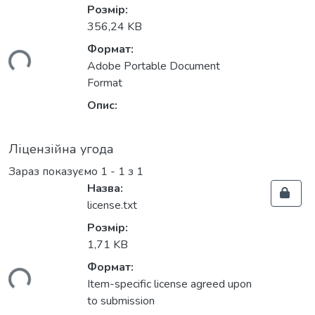
Розмір:
356,24 KB
Формат:
ться...
Adobe Portable Document
Format
Опис:
Ліцензійна угода
Зараз показуємо
1 - 1 з 1
Назва:
license.txt
Розмір:
1,71 KB
Формат:
ться...
Item-specific license agreed upon
to submission