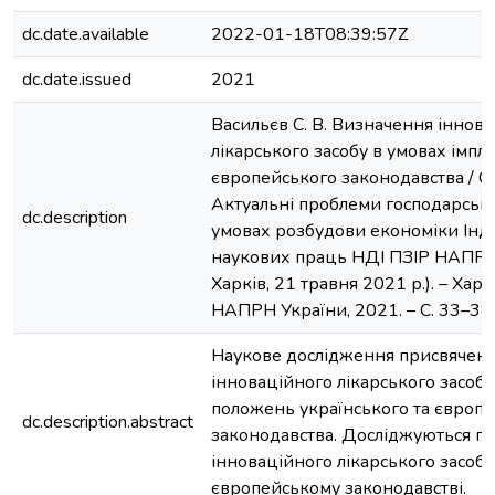
dc.date.available
2022-01-18T08:39:57Z
dc.date.issued
2021
Васильєв С. В. Визначення іннов
лікарського засобу в умовах імпл
європейського законодавства / С. 
Актуальні проблеми господарської
dc.description
умовах розбудови економіки Індус
наукових праць НДІ ПЗІР НАПРН 
Харків, 21 травня 2021 р.). – Харк
НАПРН України, 2021. – С. 33–38
Наукове дослідження присвячен
інноваційного лікарського засоб
положень українського та європ
dc.description.abstract
законодавства. Досліджуються по
інноваційного лікарського засобу
європейському законодавстві.