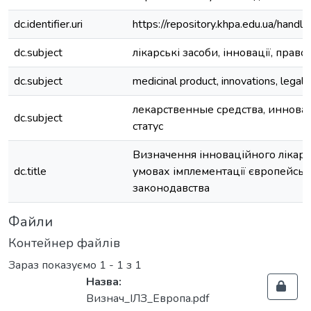
dc.identifier.uri
https://repository.khpa.edu.ua/ha
dc.subject
лікарські засоби, інновації, право
dc.subject
medicinal product, innovations, legal 
лекарственные средства, иннова
dc.subject
статус
Визначення інноваційного лікарс
dc.title
умовах імплементації європейськ
законодавства
Файли
Контейнер файлів
Зараз показуємо
1 - 1 з 1
Назва:
Визнач_ІЛЗ_Европа.pdf