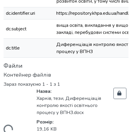
розвиток освіти, у тому числі вищо
dc.identifier.uri
https://repository.khpa.edu.ua/han
вища освіта, викладання у вищо
dc.subject
закладі, перебудови системи осві
Диференціація контролю якості 
dc.title
процесу у ВПНЗ
Файли
Контейнер файлів
Зараз показуємо
1 - 1 з 1
Назва:
Харків, тези, Диференціація
контролю якості освітнього
процесу у ВПНЗ.docx
Розмір:
19,16 KB