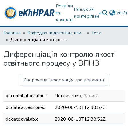
Розділи
Пошук за
та
Увій
критеріями
колекції
Головна
Кафедра педагогіки, психології, початкової освіти та освітнього менеджменту
Тези
Диференціація контролю якості освітнього процесу у ВПНЗ
Диференціація контролю якості
освітнього процесу у ВПНЗ
Скорочена інформація про документ
dc.contributor.author
Петриченко, Лариса
dc.date.accessioned
2020-06-19T12:38:52Z
dc.date.available
2020-06-19T12:38:52Z