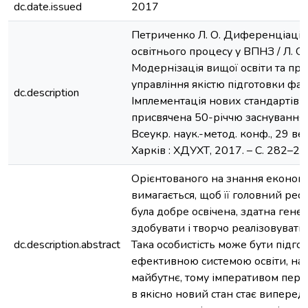
dc.date.issued
2017
Петриченко Л. О. Диференціація
освітнього процесу у ВПНЗ / Л. О.
Модернізація вищої освіти та пр
управління якістю підготовки фах
dc.description
Імплементація нових стандартів о
присвячена 50-річчю заснування 
Всеукр. наук.-метод. конф., 29 ве
Харків : ХДУХТ, 2017. – С. 282–28
Орієнтованого на знання економ
вимагається, щоб її головний рес
була добре освічена, здатна гене
здобувати і творчо реалізовувати 
dc.description.abstract
Така особистість може бути підго
ефективною системою освіти, на
майбутнє, тому імперативом пере
в якісно новий стан стає випере