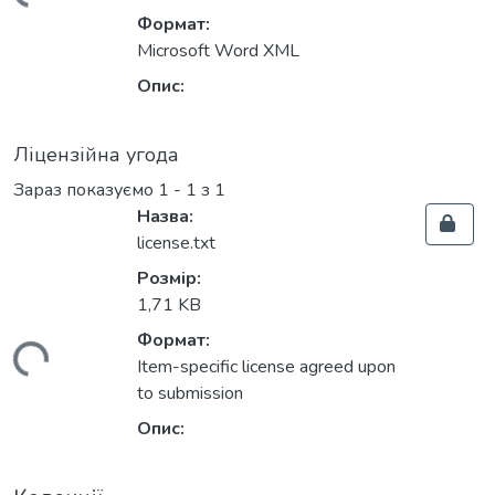
житься...
Формат:
Microsoft Word XML
Опис:
Ліцензійна угода
Зараз показуємо
1 - 1 з 1
Назва:
license.txt
Розмір:
1,71 KB
Формат:
житься...
Item-specific license agreed upon
to submission
Опис: