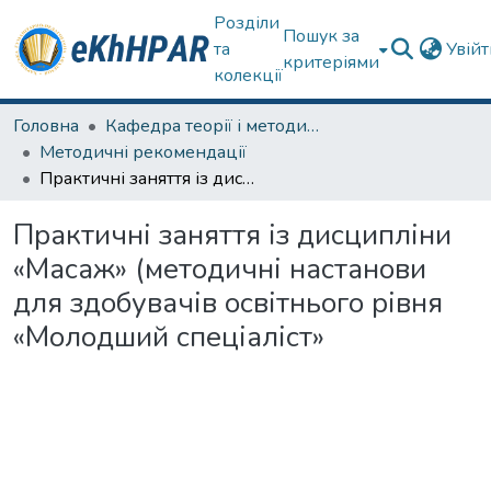
Розділи
Пошук за
та
Увій
критеріями
колекції
Головна
Кафедра теорії і методики фізичного виховання
Методичні рекомендації
Практичні заняття із дисципліни «Масаж» (методичні настанови для здобувачів освітнього рівня «Молодший спеціаліст»
Практичні заняття із дисципліни
«Масаж» (методичні настанови
для здобувачів освітнього рівня
«Молодший спеціаліст»