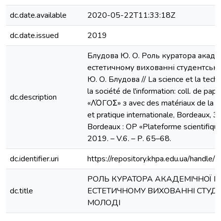
dc.date.available
2020-05-22T11:33:18Z
dc.date.issued
2019
Блудова Ю. О. Роль куратора акаде
естетичному вихованні студентської
Ю. О. Блудова // La science et la techn
la société de l'information: coll. de papi
dc.description
«ΛΌГOΣ» з avec des matériaux de la con
et pratique internationale, Bordeaux, 3
Bordeaux : OP «Plateforme scientifiqu
2019. – V.6. – Р. 65–68.
dc.identifier.uri
https://repository.khpa.edu.ua/hand
РОЛЬ КУРАТОРА АКАДЕМІЧНОЇ Г
dc.title
ЕСТЕТИЧНОМУ ВИХОВАННІ СТУД
МОЛОДІ