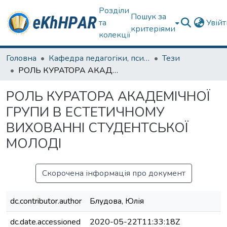
Розділи
Пошук за
та
Увій
критеріями
колекції
Головна
Кафедра педагогіки, психології, початкової освіти та освітнього менеджменту
Тези
РОЛЬ КУРАТОРА АКАДЕМІЧНОЇ ГРУПИ В ЕСТЕТИЧНОМУ ВИХОВАННІ СТУДЕНТСЬКОЇ МОЛОДІ
РОЛЬ КУРАТОРА АКАДЕМІЧНОЇ
ГРУПИ В ЕСТЕТИЧНОМУ
ВИХОВАННІ СТУДЕНТСЬКОЇ
МОЛОДІ
Скорочена інформація про документ
dc.contributor.author
Блудова, Юлія
dc.date.accessioned
2020-05-22T11:33:18Z