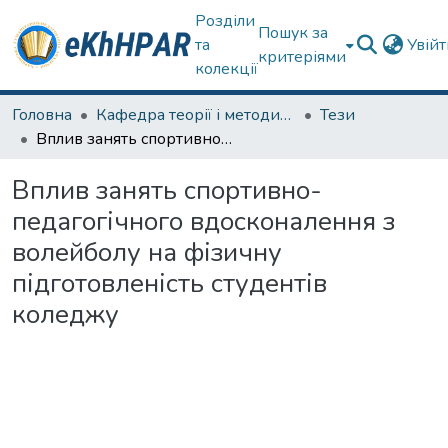
Розділи
Пошук за
та
Увій
критеріями
колекції
Головна
Кафедра теорії і методики фізичного виховання
Тези
Вплив занять спортивно-педагогічного вдосконалення з волейболу на фізичну підготовленість студентів коледжу
Вплив занять спортивно-
педагогічного вдосконалення з
волейболу на фізичну
підготовленість студентів
коледжу