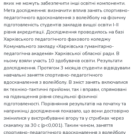
яких не можуть забезпечити інші освітні компоненти.
Мета дослідження: визначити вплив занять спортивно-
педагогічного вдосконалення з волейболу на фізичну
підготовленість студентів закладів вищої освіти І-ІІ
рівня акредитації. Дослідження проводилось на базі
Харківського педагогічного фахового коледжу
Комунального закладу «Харківська гуманітарно-
педагогічна академія» Харківської обласної ради. В
ньому взяли участь 10 здобувачів освіти. Результати
долслідження. Протягом 3 місяців студенти відвідували
навчальні заняття спортивно-педагогічного
вдосканалення з волейболу. В зміст занять включалися
як техніко-тактичні прийоми, так і вправи, спрямовані
на підвищення рівня спецільної фізичної
підготовленості. Порівняння результатів на початку та
наприкінці дослідження показало, що вони достовірно
змінилися у вистрибуванні вгору та у стрибках через
скакалку за 30 с (p<0,001). Таким чином, заняття
спортивно-педагогічного вдосконалення з волейболу