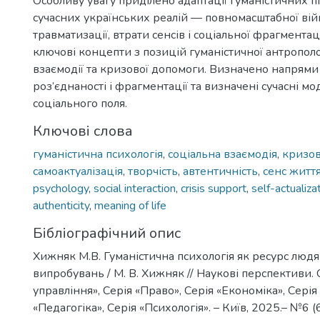
Особливу увагу приділено адаптації гуманістичних п
сучасних українських реалій — повномасштабної вій
травматизації, втрати сенсів і соціальної фрагментац
ключові концепти з позицій гуманістичної антрополог
взаємодії та кризової допомоги. Визначено напрям
роз’єднаності і фрагментації та визначені сучасні мо
соціального поля.
Ключові слова
гуманістична психологія
,
соціальна взаємодія
,
кризов
самоактуалізація
,
творчість
,
автентичність
,
сенс житт
psychology
,
social interaction
,
crisis support
,
self-actualiza
authenticity
,
meaning of life
Бібліографічний опис
Хижняк М.В. Гуманістична психологія як ресурс людя
випробувань / М. В. Хижняк // Наукові перспективи
управління», Серія «Право», Серія «Економіка», Сері
«Педагогіка», Серія «Психологія». – Київ, 2025.– №6 (6