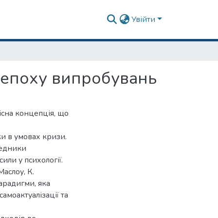
Увійти
в епоху випробувань
лісна концепція, що
ки в умовах кризи.
редники
сили у психології.
аслоу, К.
арадигми, яка
 самоактуалізації та