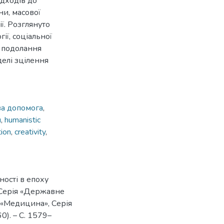
ідходів до
ни, масової
ії. Розглянуто
ії, соціальної
и подолання
делі зцілення
а допомога
,
я
,
humanistic
tion
,
creativity
,
ності в епоху
. Серія «Державне
я «Медицина», Серія
0). – С. 1579–