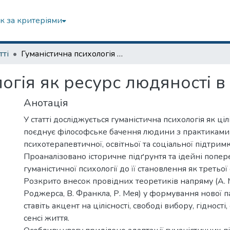
к за критеріями
тті
Гуманістична психологія як ресурс людяності в епоху випробувань
огія як ресурс людяності 
Анотація
У статті досліджується гуманістична психологія як ці
поєднує філософське бачення людини з практиками
психотерапевтичної, освітньої та соціальної підтрим
Проаналізовано історичне підґрунтя та ідейні попе
гуманістичної психології до її становлення як третьої 
Розкрито внесок провідних теоретиків напряму (А. М
Роджерса, В. Франкла, Р. Мея) у формування нової п
ставіть акцент на цілісності, свободі вибору, гідності,
сенсі життя.