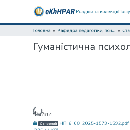
Розділи та колекції
Пошу
Головна
Кафедра педагогіки, психології, початкової освіти та освітнього менеджменту
Ста
Гуманістична психол
Вантажиться...
Файли
НП_6_60_2025-1579-1592.pdf
Основний