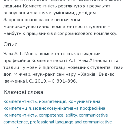
людьми. Компетентність розглянуто як результат
опанування знаннями, уміннями, досвідом.
Запропоновано власне визначення
мовнокомунікативної компетентності студентів –
майбутніх працівників лісопромислового комплексу.
Опис
Чала А. Г. Мовна компетентність як складник
професійної компетентності / А. Г. Чала // Інновації та
традиції у мовній підготовці іноземних студентів : тези
доп. Міжнар. наук.-ракт. семінару. – Харків : Вид-во
Іванченка І. С., 2019. – С. 391–396.
Ключові слова
компетентність, компетенція, комунікативна
компетенція, мовнокомунікативна професійна
компетентність
,
competence, ability, communicative
competence, professional language and communicative