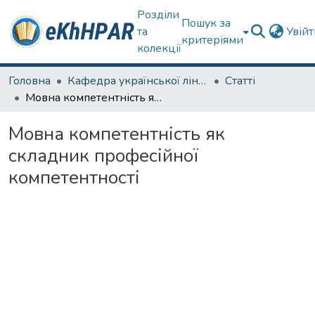
Розділи
Пошук за
та
Увій
критеріями
колекції
Головна
Кафедра української лінгвістики, літератури та методики навчання
Статті
Мовна компетентність як складник професійної компетентності
Мовна компетентність як
складник професійної
компетентності