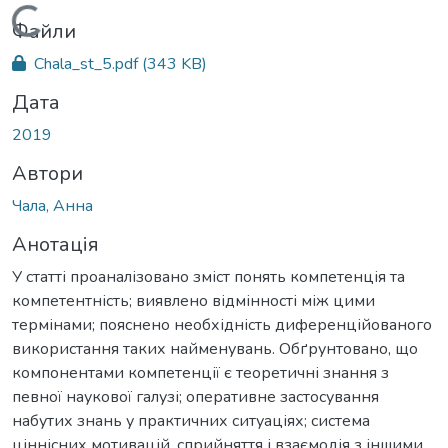
Вантажиться...
Файли
Chala_st_5.pdf
(343 KB)
Дата
2019
Автори
Чала, Анна
Анотація
У статті проаналізовано зміст понять компетенція та
компетентність; виявлено відмінності між цими
термінами; пояснено необхідність диференційованого
використання таких найменувань. Обґрунтовано, що
компонентами компетенції є теоретичні знання з
певної наукової галузі; оперативне застосування
набутих знань у практичних ситуаціях; система
ціннісних мотивацій, сприйняття і взаємодія з іншими