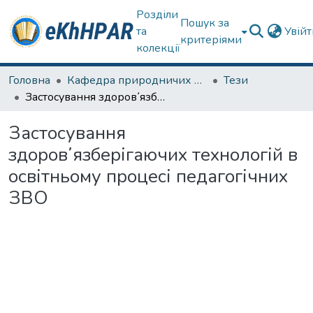
Розділи
Пошук за
та
Увій
критеріями
колекції
Головна
Кафедра природничих наук та здоров'язбереження
Тези
Застосування здоров᾿язберігаючих технологій в освітньому процесі педагогічних ЗВО
Застосування
здоров᾿язберігаючих технологій в
освітньому процесі педагогічних
ЗВО