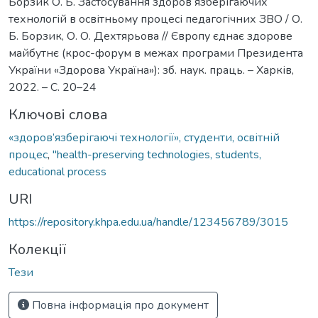
Борзик О. Б. Застосування здоров᾿язберігаючих
технологій в освітньому процесі педагогічних ЗВО / О.
Б. Борзик, О. О. Дехтярьова // Європу єднає здорове
майбутнє (крос-форум в межах програми Президента
України «Здорова Україна»): зб. наук. праць. – Харків,
2022. – С. 20–24
Ключові слова
«здоров’язберігаючі технології», студенти, освітній
процес
,
"health-preserving technologies, students,
educational process
URI
https://repository.khpa.edu.ua/handle/123456789/3015
Колекції
Тези
Повна інформація про документ