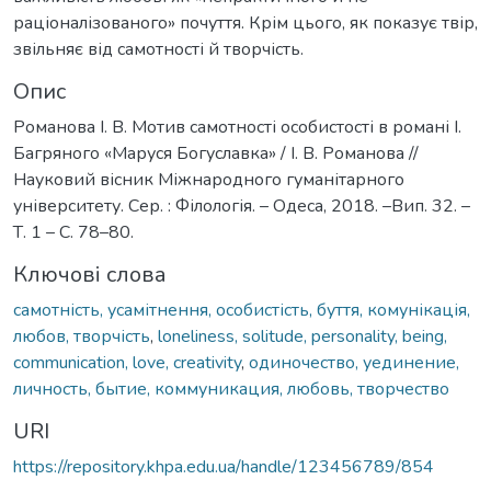
раціоналізованого» почуття. Крім цього, як показує твір,
звільняє від самотності й творчість.
Опис
Романова І. В. Мотив самотності особистості в романі І.
Багряного «Маруся Богуславка» / І. В. Романова //
Науковий вісник Міжнародного гуманітарного
університету. Сер. : Філологія. – Одеса, 2018. –Вип. 32. –
Т. 1 – С. 78–80.
Ключові слова
самотність, усамітнення, особистість, буття, комунікація,
любов, творчість
,
loneliness, solitude, personality, being,
communication, love, creativity
,
одиночество, уединение,
личность, бытие, коммуникация, любовь, творчество
URI
https://repository.khpa.edu.ua/handle/123456789/854