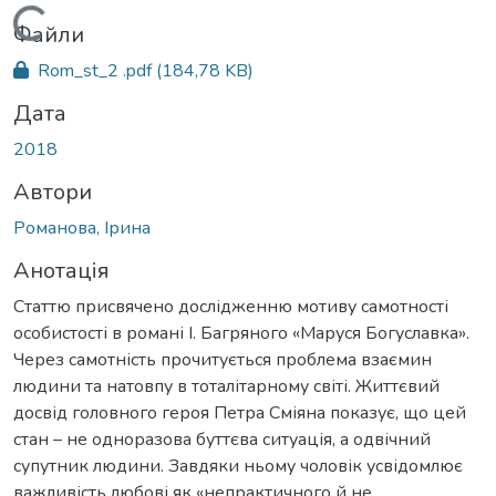
Вантажиться...
Файли
Rom_st_2 .pdf
(184,78 KB)
Дата
2018
Автори
Романова, Ірина
Анотація
Статтю присвячено дослідженню мотиву самотності
особистості в романі І. Багряного «Маруся Богуславка».
Через самотність прочитується проблема взаємин
людини та натовпу в тоталітарному світі. Життєвий
досвід головного героя Петра Сміяна показує, що цей
стан – не одноразова буттєва ситуація, а одвічний
супутник людини. Завдяки ньому чоловік усвідомлює
важливість любові як «непрактичного й не