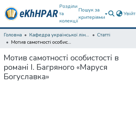
Розділи
Пошук за
та
Увій
критеріями
колекції
Головна
Кафедра української лінгвістики, літератури та методики навчання
Статті
Мотив самотності особистості в романі І. Багряного «Маруся Богуславка»
Мотив самотності особистості в
романі І. Багряного «Маруся
Богуславка»