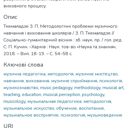
виховного процесу.
Опис
Ткемаладзе З. П. Методологічні проблеми музичного
навчання і виховання школярів / З. П. Ткемаладзе //
Соціально-гуманітарний вісник : зб. наук. пр. / гол. ред.
С. П. Кучин. –Харків : Наук. тов-во «Наука та знання»,
2018. – Вип. 18-19. – С. 54–58 с.
Ключові слова
музична педагогіка, методологія, музичне мистецтво,
навчання, виховання, музичне сприймання, психологія,
музикознавство
,
music pedagogy, methodology, musical art,
teaching, education, musical perception, psychology,
musicology
,
музыкальная педагогика, методология,
музыкальное искусство, обучение, воспитание,
музыкальное восприятие, психология, музыковедение
URI