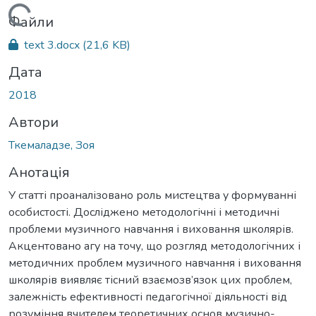
Вантажиться...
Файли
text 3.docx
(21,6 KB)
Дата
2018
Автори
Ткемаладзе, Зоя
Анотація
У статті проаналізовано роль мистецтва у формуванні
особистості. Досліджено методологічні і методичні
проблеми музичного навчання і виховання школярів.
Акцентовано агу на точу, що розгляд методологічних і
методичних проблем музичного навчання і виховання
школярів виявляє тісний взаємозв’язок цих проблем,
залежність ефективності педагогічної діяльності від
розуміння вчителем теоретичних основ музично-