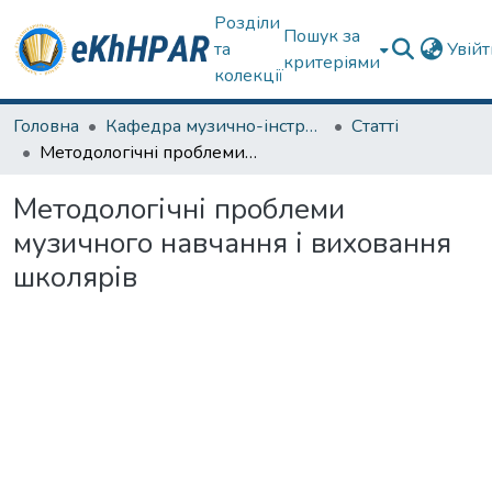
Розділи
Пошук за
та
Увій
критеріями
колекції
Головна
Кафедра музично-інструментальної підготовки вчителя
Статті
Методологічні проблеми музичного навчання і виховання школярів
Методологічні проблеми
музичного навчання і виховання
школярів