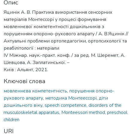
Опис
Яцинік А. В. Практика використання сенсорних
матеріалів Монтессорі у процесі формування
мовленнєвої компетентності дошкільників з
порушенням опороно-рухового апарату / А. В.Яцинік //
Актуальні проблеми ортопедагогіки, ортопсихології та
реабілітології : матеріали
ІV Міжнар. наук.-практ. конф. / за ред. М. Шеремет, А.
Шевцова, А. Заплатинської. –
Київ : Альянт, 2021.
Ключові слова
мовленнєва компетентність, порушення опорно-
рухового апарату, методика Монтеессорі, діти
дошкільного віку
,
speech competence, disorders of the
musculoskeletal apparatus, Monteessori method, preschool
children
URI