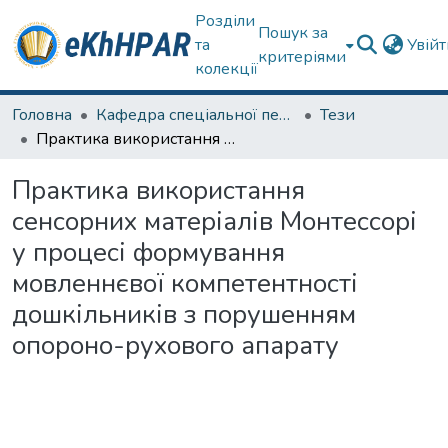
Розділи
Пошук за
та
Увій
критеріями
колекції
Головна
Кафедра спеціальної педагогіки і психології та інклюзивної освіти
Тези
Практика використання сенсорних матеріалів Монтессорі у процесі формування мовленнєвої компетентності дошкільників з порушенням опороно-рухового апарату
Практика використання
сенсорних матеріалів Монтессорі
у процесі формування
мовленнєвої компетентності
дошкільників з порушенням
опороно-рухового апарату