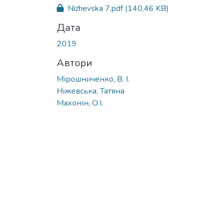
Вантажиться...
Nizhevska 7.pdf
(140,46 KB)
Дата
2019
Автори
Мірошниченко, В. І.
Ніжевська, Татяна
Махонін, О.І.