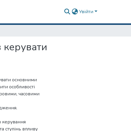
Увійти
в керувати
рувати основними
ити особливості
оровими, часовими
ідження.
в керування
а ступінь впливу