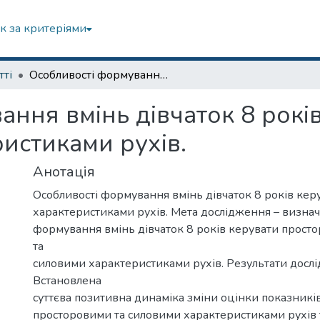
к за критеріями
тті
Особливості формування вмінь дівчаток 8 років керувати основними характеристиками рухів.
ння вмінь дівчаток 8 рокі
истиками рухів.
Анотація
Особливості формування вмінь дівчаток 8 років ке
характеристиками рухів. Мета дослідження – визнач
формування вмінь дівчаток 8 років керувати прост
та
силовими характеристиками рухів. Результати досл
Встановлена
суттєва позитивна динаміка зміни оцінки показникі
просторовими та силовими характеристиками рухів т