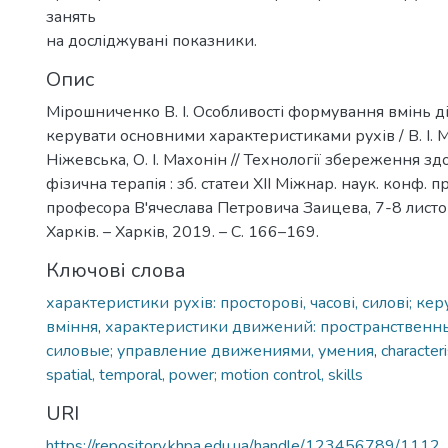
занять
на досліджувані показники.
Опис
Мірошниченко В. І. Особливості формування вмінь ді
керувати основними характеристиками рухів / В. І. М
Ніжевська, О. І. Махонін // Технології збереження здо
фізична терапія : зб. статеи XII Міжнар. наук. конф. п
професора В'ячеслава Петровича Заицева, 7-8 листоп
Харків. – Харків, 2019. – С. 166–169.
Ключові слова
характеристики рухів: просторові, часові, силові; ке
вміння
,
характеристики движений: пространственн
силовые; управление движениями, умения
,
character
spatial, temporal, power; motion control, skills
URI
https://repository.khpa.edu.ua/handle/123456789/1112