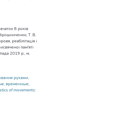
вчаток 8 років
ірошниченко, Т. В.
ровя, реабілітація і
рисвяченоі пам'яті
ада 2019 р., м.
рування рухами,
ые, временные,
istics of movements: