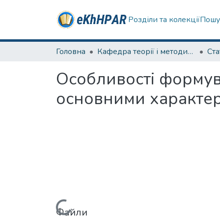
Розділи та колекції
Пошу
Головна
Кафедра теорії і методики фізичного виховання
Ста
Особливості формува
основними характер
Файли