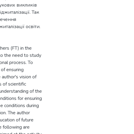
аукових викликів
джиталізації. Так
печення
талізації освіти.
hers (FT) in the
 to the need to study
onal process. To
 of ensuring
 author's vision of
 of scientific
 understanding of the
ditions for ensuring
se conditions during
ion. The author
ucation of future
e following are