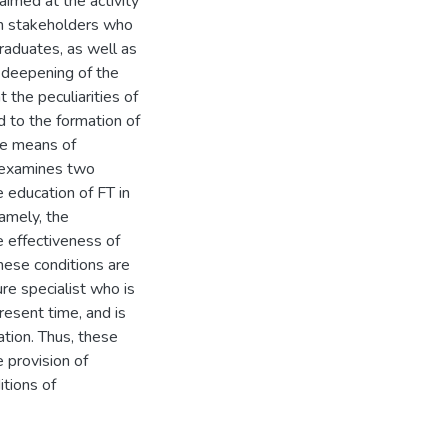
aimed at the activity
th stakeholders who
raduates, as well as
e deepening of the
 the peculiarities of
ed to the formation of
ve means of
le examines two
 education of FT in
namely, the
 effectiveness of
hese conditions are
re specialist who is
resent time, and is
ation. Thus, these
 provision of
tions of