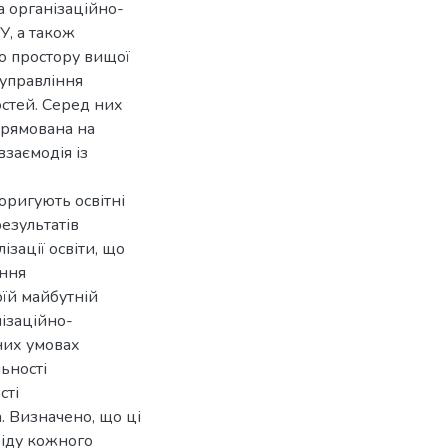
а організаційно-
У, а також
го простору вищої
 управління
стей. Серед них
прямована на
взаємодія із
оригують освітні
езультатів
зації освіти, що
ання
оїй майбутній
нізаційно-
них умовах
льності
сті
 Визначено, що ці
віду кожного