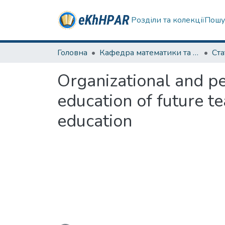
Розділи та колекції
Пошу
Головна
Кафедра математики та фізики
Ста
Organizational and p
education of future te
education
Вантажиться...