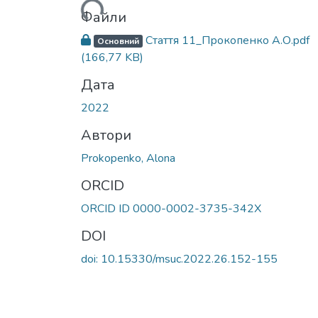
Файли
Стаття 11_Прокопенко А.О.pdf
Основний
(166,77 KB)
Дата
2022
Автори
Prokopenko, Alona
ORCID
ORCID ID 0000-0002-3735-342X
DOI
doi: 10.15330/msuc.2022.26.152-155