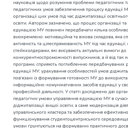
науковців щодо розуміння проблеми педагогічних т
педагогічних умов забезпечення процесу едукації М
організації цих умов під час діджиталізації освітньо
освіти. Автором зазначено, що процес організації та
едукацією МУ повинен передбачати кілька особливо
виокремлено: мотиваційна та вікова складова, яка с
активність та цілеспрямованість МУ під час едукації; 
стейкхолдерами, які висувають актуальні вимоги до
конкурентноспроможності випускників, а й від так к
програми, сприяють поглибленню передбачуваних р
едукації МУ; урахування особливостей умов діджиталі
пов’язані із формування готовності МУ до використ
інформаційно-комунікативних засобів едукації у св
професійній діяльності. У статті досліджено дві орга
педагогічні умови управляння едукацією МУ в сучас
діджиталізації вищої освіти, а саме модернізація дія
управлінського кластера та забезпечення ефективно
функціонування студентоцентриського середовища.
умови ґрунтуються на формуванні практичного дос