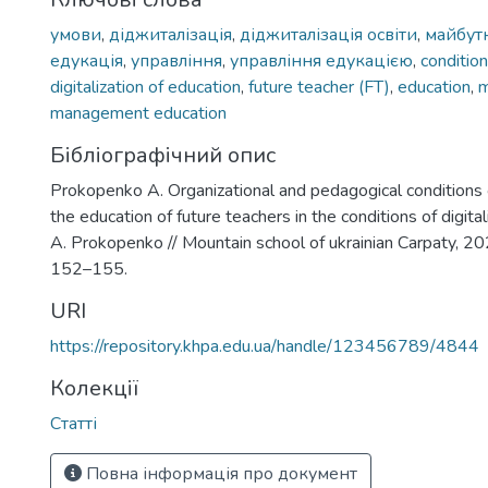
умови
,
діджиталізація
,
діджиталізація освіти
,
майбутн
едукація
,
управління
,
управління едукацією
,
conditio
digitalization of education
,
future teacher (FT)
,
education
,
management education
Бібліографічний опис
Prokopenko А. Organizational and pedagogical condition
the education of future teachers in the conditions of digital
А. Prokopenko // Mountain school of ukrainian Carpaty, 20
152–155.
URI
https://repository.khpa.edu.ua/handle/123456789/4844
Колекції
Статті
Повна інформація про документ