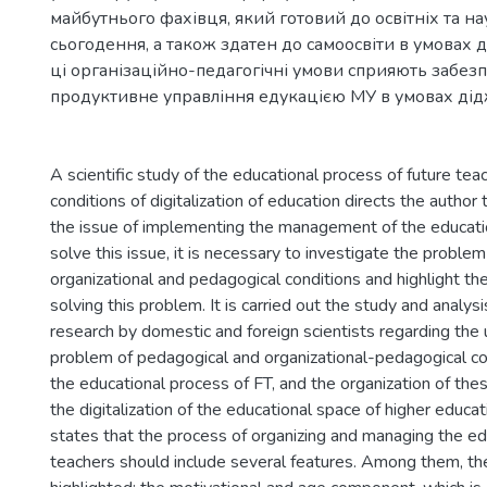
майбутнього фахівця, який готовий до освітніх та н
сьогодення, а також здатен до самоосвіти в умовах ді
ці організаційно-педагогічні умови сприяють забез
продуктивне управління едукацією МУ в умовах діджи
A scientific study of the educational process of future teac
conditions of digitalization of education directs the author
the issue of implementing the management of the educati
solve this issue, it is necessary to investigate the problem
organizational and pedagogical conditions and highlight the
solving this problem. It is carried out the study and analysis
research by domestic and foreign scientists regarding the
problem of pedagogical and organizational-pedagogical con
the educational process of FT, and the organization of the
the digitalization of the educational space of higher educat
states that the process of organizing and managing the ed
teachers should include several features. Among them, th