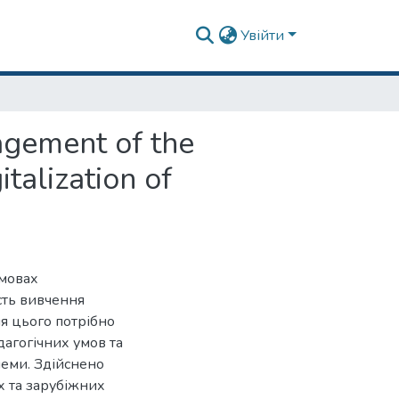
Увійти
agement of the
italization of
умовах
ість вивчення
ля цього потрібно
агогічних умов та
леми. Здійснено
х та зарубіжних