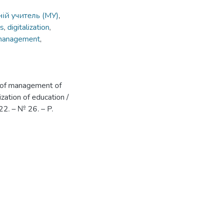
ій учитель (МУ)
,
ns
,
digitalization
,
management
,
s of management of
ization of education /
22. – № 26. – P.