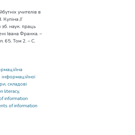
бутніх учителів в
 Купіна //
 зб. наук. праць
ні Івана Франка. –
 65. Том 2. – С.
формаційна
и інформаційної
ри, складові
n literacy,
of information
ents of information