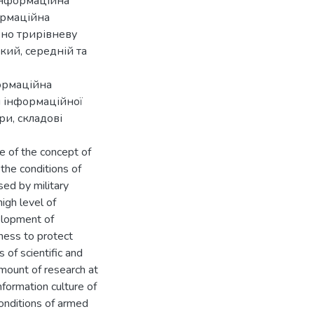
 інформаційна
ормаційна
ено трирівневу
кий, середній та
формаційна
и інформаційної
ри, складові
ce of the concept of
 the conditions of
sed by military
igh level of
elopment of
iness to protect
 of scientific and
amount of research at
nformation culture of
conditions of armed