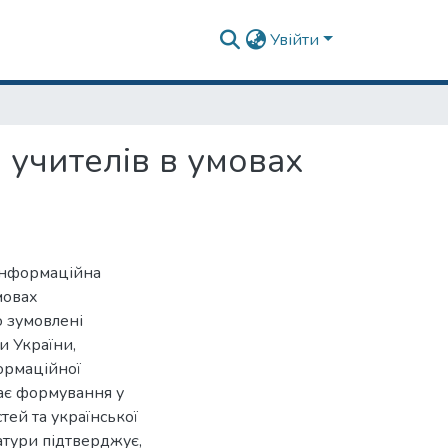
Увійти
 учителів в умовах
«інформаційна
мовах
о зумовлені
и України,
формаційної
гає формування у
тей та української
ратури підтверджує,