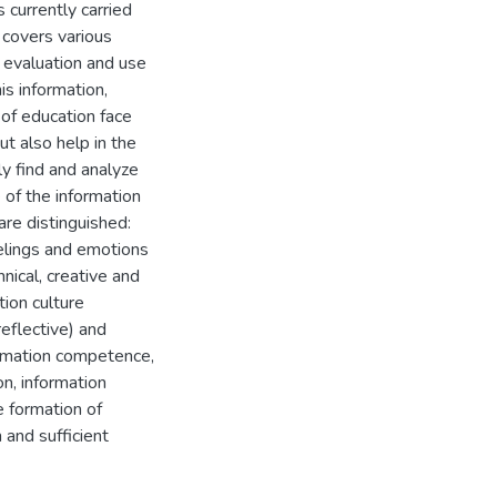
 currently carried
e covers various
, evaluation and use
his information,
 of education face
ut also help in the
ly find and analyze
e of the information
are distinguished:
eelings and emotions
hnical, creative and
ion culture
eflective) and
ormation competence,
n, information
e formation of
 and sufficient