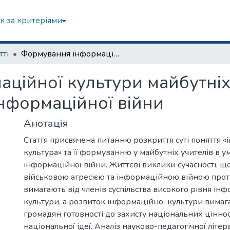
к за критеріями
тті
Формування інформаційної культури майбутніх учителів в умовах збройної агресії та інформаційної війни
ційної культури майбутніх
 інформаційної війни
Анотація
Стаття присвячена питанню розкриття суті поняття 
культура» та її формуванню у майбутніх учителів в у
інформаційної війни. Життєві виклики сучасності, щ
військовою агресією та інформаційною війною прот
вимагають від членів суспільства високого рівня ін
культури, а розвиток інформаційної культури вима
громадян готовності до захисту національних ціннос
національної ідеї. Аналіз науково-педагогічної літе