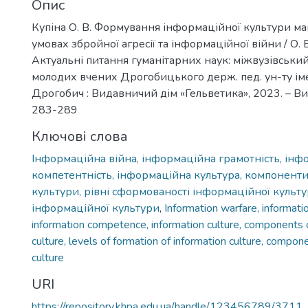
Опис
Купіна О. В. Формування інформаційної культури май
умовах збройної агресії та інформаційної війни / О. В.
Актуальні питання гуманітарних наук: міжвузівський
молодих вчених Дрогобицького держ. пед. ун-ту іме
Дрогобич : Видавничий дім «Гельветика», 2023. – Вип.
283-289
Ключові слова
Інформаційна війна, інформаційна грамотність, ін
компетентність, інформаційна культура, компонент
культури, рівні сформованості інформаційної культу
інформаційної культури
,
Information warfare, informatio
information competence, information culture, components 
culture, levels of formation of information culture, compon
culture
URI
https://repository.khpa.edu.ua/handle/123456789/3711