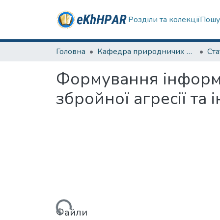
Розділи та колекції
Пошу
Головна
Кафедра природничих наук та здоров'язбереження
Ста
Формування інформа
збройної агресії та
Вантажиться...
Файли