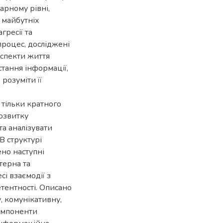
арному рівні,
 майбутніх
гресії та
процес, досліджені
аспекти життя
стання інформації,
розуміти її
 тільки кратного
озвитку
та аналізувати
В структурі
но наступні
терна та
сі взаємодії з
етентності. Описано
, комунікативну,
компоненти