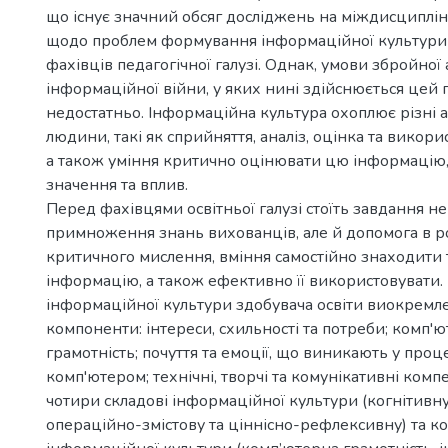
що існує значний обсяг досліджень на міждисциплін
щодо проблем формування інформаційної культури
фахівців педагогічної галузі. Однак, умови збройної а
інформаційної війни, у яких нині здійснюється цей 
недостатньо. Інформаційна культура охоплює різні 
людини, такі як сприйняття, аналіз, оцінка та викори
а також уміння критично оцінювати цю інформацію, 
значення та вплив.
Перед фахівцями освітньої галузі стоїть завдання не
примноження знань вихованців, але й допомога в р
критичного мислення, вміння самостійно знаходити 
інформацію, а також ефективно її використовувати. 
інформаційної культури здобувача освіти виокремле
компоненти: інтереси, схильності та потреби; комп'ю
грамотність; почуття та емоції, що виникають у проце
комп'ютером; технічні, творчі та комунікативні комп
чотири складові інформаційної культури (когнітивну
операційно-змістову та ціннісно-рефлексивну) та 