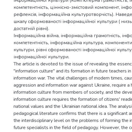
інформаційної культури (комп’ютерна грамотність,
компетентність, ціннісно-змістовий компонент, інф
рефлексія, інформаційна культуротворчість). Навед
шкалу сформованості інформаційної культури ( низь
достатній рівні).
Інформаційна війна, інформаційна грамотність, ін
компетентність, інформаційна культура, компонент
культури, рівні сформованості інформаційної культу
інформаційної культури.
The article is devoted to the issue of revealing the essen
"information culture" and its formation in future teachers in
information war. The vital challenges of modern times, cau
aggression and information war against Ukraine, require a h
information culture from members of society, and the dev
information culture requires the formation of citizens' read
national values and the Ukrainian national idea. The analysis
pedagogical literature confirms that there is a significant 
the interdisciplinary level on the problems of forming the i
future specialists in the field of pedagogy. However, the 