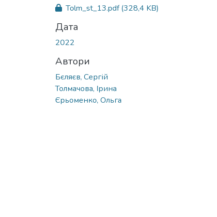
Tolm_st_13.pdf
(328,4 KB)
Дата
2022
Автори
Бєляєв, Сергій
Толмачова, Ірина
Єрьоменко, Ольга