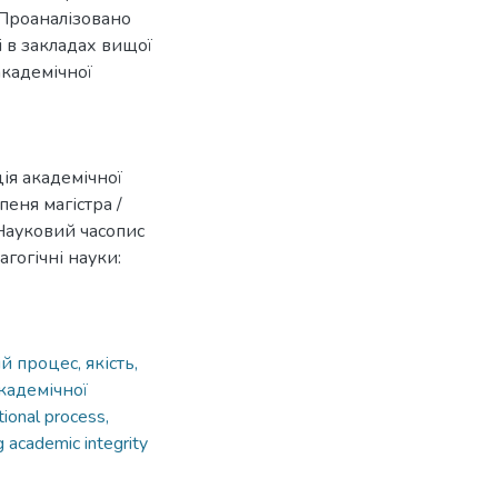
. Проаналізовано
 в закладах вищої
академічної
ція академічної
пеня магістра /
 Науковий часопис
агогічні науки:
1
й процес, якість,
академічної
tional process,
g academic integrity