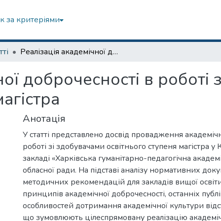
к за критеріями
тті
Реалізація академічної доброчесності в роботі зі здобувачами освітнього ступеня магістра
ної доброчесності в роботі 
магістра
Анотація
У статті представлено досвід провадження академічн
роботі зі здобувачами освітнього ступеня магістра 
закладі «Харківська гуманітарно-педагогічна академі
обласної ради. На підставі аналізу нормативних доку
методичних рекомендацій для закладів вищої освіт
принципів академічної доброчесності, останніх публ
особливостей дотримання академічної культури від
що зумовлюють цілеспрямовану реалізацію академіч