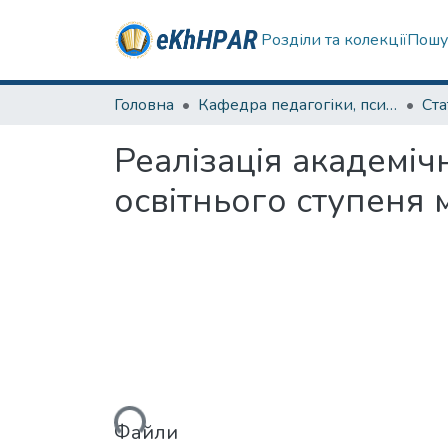
Розділи та колекції
Пошу
Головна
Кафедра педагогіки, психології, початкової освіти та освітнього менеджменту
Ста
Реалізація академіч
освітнього ступеня 
Вантажиться...
Файли