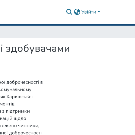
Увійти
зі здобувачами
ої доброчесності в
у Комунальному
я» Харківської
ментів,
и з підтримки
ікацій щодо
стежено чинники,
ної доброчесності