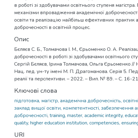
в роботі зі здобувачами освітнього ступеня магістра
механізми впровадження академічної доброчесності
освіти та реалізацію найбільш ефективних практик 
доброчесності в освітній процес.
Опис
Бєляєв С. Б., Толмачова І. М., Єрьоменко О. А. Реаліза
доброчесності в роботі зі здобувачами освітнього сту
Сергій Бєляєв, Ірина Толмачова, Ольга Єрьоменко //
Нац. пед. ун-ту імені М. П. Драгоманова. Серія 5. Пед
реалії та перспективи. – 2022. – Вип. № 89. – С. 16-2
Ключові слова
підготовка, магістр, академічна доброчесність, освітні
заклад вищої освіти, компетентності, забезпечення 
доброчесності
,
training, master, academic integrity, educa
quality, higher education institution, competencies, ensurin
URI