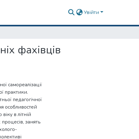
Увійти
ніх фахівців
ної самореалізації
ої практики.
тньої педагогічної
ня особливостей
 віку в літній
процесів, занять
ихолого-
колективі