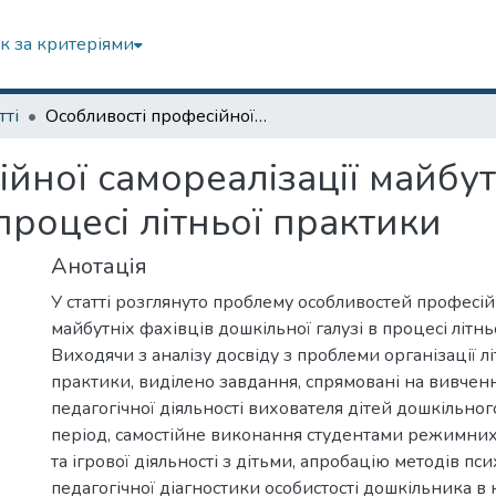
к за критеріями
тті
Особливості професійної самореалізації майбутніх фахівців дошкільної галузі в процесі літньої практики
йної самореалізації майбут
процесі літньої практики
Анотація
У статті розглянуто проблему особливостей професій
майбутніх фахівців дошкільної галузі в процесі літнь
Виходячи з аналізу досвіду з проблеми організації лі
практики, виділено завдання, спрямовані на вивчен
педагогічної діяльності вихователя дітей дошкільного
період, самостійне виконання студентами режимних 
та ігрової діяльності з дітьми, апробацію методів пс
педагогічної діагностики особистості дошкільника в 