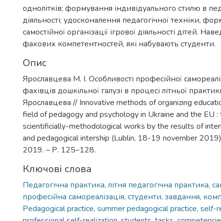
однолітків; формування індивідуального стилю в пед
діяльності; удосконалення педагогічної техніки, фо
самостійної організації ігрової діяльності дітей. Нав
фахових компетентностей, які набувають студенти.
Опис
Ярославцева М. І. Особливості професійної самореалі
фахівців дошкільної галузі в процесі літньої практики 
Ярославцева // Innovative methods of organizing educatio
field of pedagogy and psychology in Ukraine and the EU : 
scientificially-methodological works by the results of intern
and pedagogical intership (Lublin, 18-19 november 2019).
2019. – Р. 125–128.
Ключові слова
Педагогічна практика, літня педагогічна практика, са
професійна самореалізація, студенти, завдання, ком
Pedagogical practice, summer pedagogical practice, self-re
professional self-realization, students, tasks, competenci