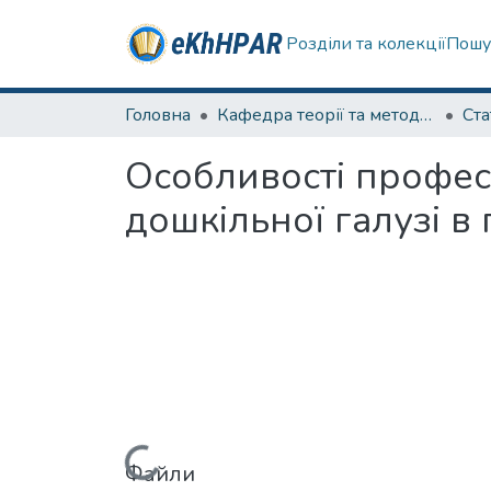
Розділи та колекції
Пошу
Головна
Кафедра теорії та методик дошкільної освіти
Ста
Особливості професі
дошкільної галузі в 
Файли