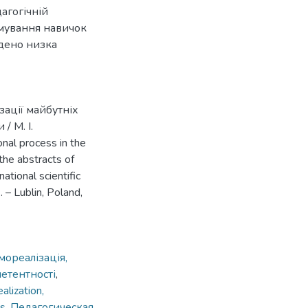
агогічній
рмування навичок
едено низка
зації майбутніх
/ М. І.
nal process in the
the abstracts of
ational scientific
 – Lublin, Poland,
мореалізація,
петентності
,
alization,
es
,
Педагогическая