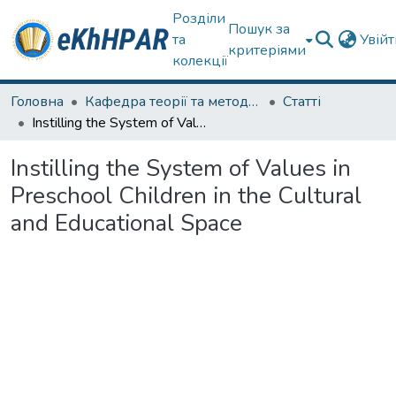
Розділи
Пошук за
та
Увій
критеріями
колекції
Головна
Кафедра теорії та методик дошкільної освіти
Статті
Instilling the System of Values in Preschool Children in the Cultural and Educational Space
Instilling the System of Values in
Preschool Children in the Cultural
and Educational Space