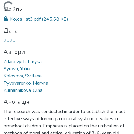
Вантажиться...
Файли
Kolos_ st3.pdf
(245,68 KB)
Дата
2020
Автори
Zdanevych, Larysa
Syrova, Yuliia
Kolosova, Svitlana
Pyvovarenko, Maryna
Kurhannikova, Olha
Анотація
The research was conducted in order to establish the most
effective ways of forming a general system of values in
preschool children. Emphasis is placed on the unification of
methods of moral and ethical education of 3-6-year-old