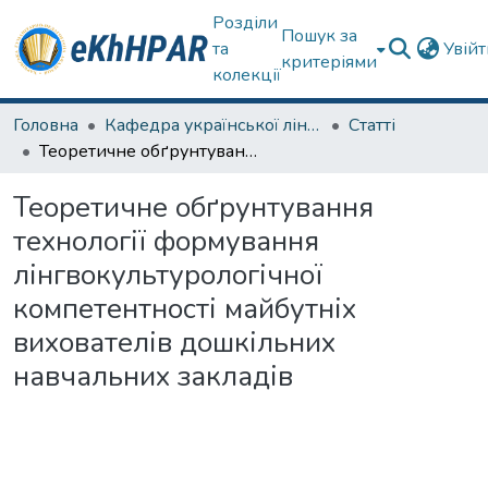
Розділи
Пошук за
та
Увій
критеріями
колекції
Головна
Кафедра української лінгвістики, літератури та методики навчання
Статті
Теоретичне обґрунтування технології формування лінгвокультурологічної компетентності майбутніх вихователів дошкільних навчальних закладів
Теоретичне обґрунтування
технології формування
лінгвокультурологічної
компетентності майбутніх
вихователів дошкільних
навчальних закладів