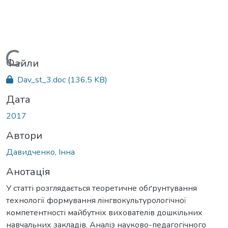
Вантажиться...
Файли
Dav_st_3.doc
(136,5 KB)
Дата
2017
Автори
Давидченко, Інна
Анотація
У статті розглядається теоретичне обґрунтування
технології формування лінгвокультурологічної
компетентності майбутніх вихователів дошкільних
навчальних закладів. Аналіз науково-педагогічного