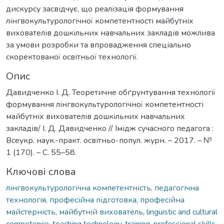
дискурсу засвідчує, що реалізація формування
лінгвокультурологічної компетентності майбутніх
вихователів дошкільних навчальних закладів можлива
за умови розробки та впровадження спеціально
скоректованої освітньої технології.
Опис
Давидченко І. Д. Теоретичне обґрунтування технології
формування лінгвокультурологічної компетентності
майбутніх вихователів дошкільних навчальних
закладів/ І. Д. Давидченко // Імідж сучасного педагога :
Всеукр. наук.-практ. освітньо-попул. журн. – 2017. – №
1 (170). – С. 55–58.
Ключові слова
лінгвокультурологічна компетентність, педагогічна
технологія, професійна підготовка, професійна
майстерність, майбутній вихователь
,
linguistic and cultural
competence, teaching technology, training, professional skills,