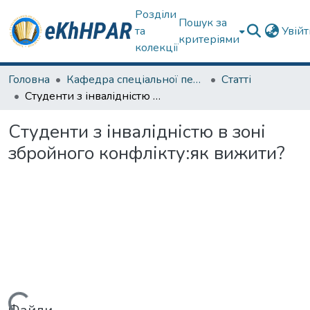
Розділи
Пошук за
та
Увій
критеріями
колекції
Головна
Кафедра спеціальної педагогіки і психології та інклюзивної освіти
Статті
Студенти з інвалідністю в зоні збройного конфлікту:як вижити?
Студенти з інвалідністю в зоні
збройного конфлікту:як вижити?