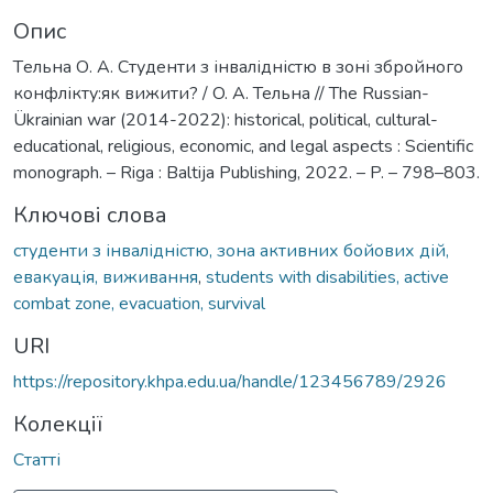
Опис
Tельна О. А. Студенти з інвалідністю в зоні збройного
конфлікту:як вижити? / O. A. Тельна // The Russian-
Ükrainian war (2014-2022): historical, political, cultural-
educational, religious, economic, and legal aspects : Scientific
monograph. – Riga : Baltija Publishing, 2022. – P. – 798–803.
Ключові слова
студенти з інвалідністю, зона активних бойових дій,
евакуація, виживання
,
students with disabilities, active
combat zone, evacuation, survival
URI
https://repository.khpa.edu.ua/handle/123456789/2926
Колекції
Статті