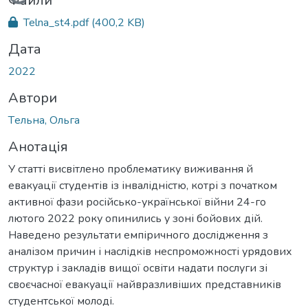
Вантажиться...
Файли
Telna_st4.pdf
(400,2 KB)
Дата
2022
Автори
Tельна, Ольга
Анотація
У статті висвітлено проблематику виживання й
евакуації студентів із інвалідністю, котрі з початком
активної фази російсько-української війни 24-го
лютого 2022 року опинились у зоні бойових дій.
Наведено результати емпіричного дослідження з
аналізом причин і наслідків неспроможності урядових
структур і закладів вищої освіти надати послуги зі
своєчасної евакуації найвразливіших представників
студентської молоді.