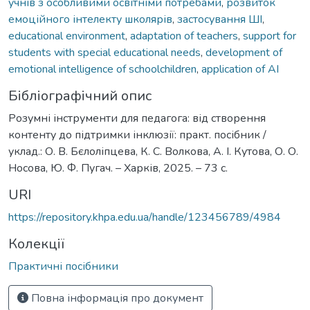
учнів з особливими освітніми потребами
,
розвиток
емоційного інтелекту школярів
,
застосування ШІ
,
educational environment
,
adaptation of teachers
,
support for
students with special educational needs
,
development of
emotional intelligence of schoolchildren
,
application of AI
Бібліографічний опис
Розумні інструменти для педагога: від створення
контенту до підтримки інклюзії: практ. посібник /
уклад.: О. В. Бєлоліпцева, К. С. Волкова, А. І. Кутова, О. О.
Носова, Ю. Ф. Пугач. – Харків, 2025. – 73 с.
URI
https://repository.khpa.edu.ua/handle/123456789/4984
Колекції
Практичні посібники
Повна інформація про документ