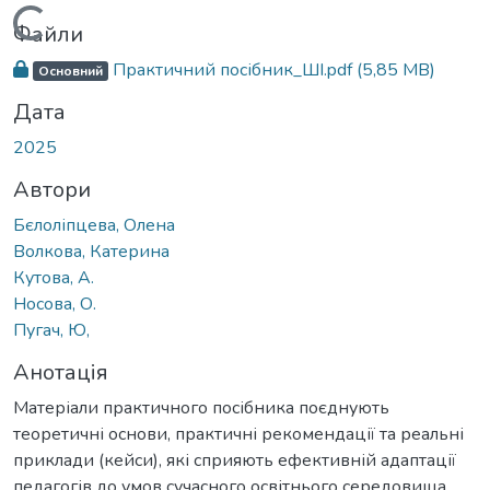
Вантажиться...
Файли
Практичний посібник_ШІ.pdf
(5,85 MB)
Основний
Дата
2025
Автори
Бєлоліпцева, Олена
Волкова, Катерина
Кутова, А.
Носова, О.
Пугач, Ю,
Анотація
Матеріали практичного посібника поєднують
теоретичні основи, практичні рекомендації та реальні
приклади (кейси), які сприяють ефективній адаптації
педагогів до умов сучасного освітнього середовища.