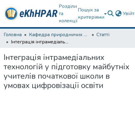
Розділи
Пошук за
та
Увій
критеріями
колекції
Головна
Кафедра природничих наук та здоров'язбереження
Статті
Інтеграція інтрамедіальних технологій у підготовку майбутніх учителів початкової школи в умовах цифровізації освіти
Інтеграція інтрамедіальних
технологій у підготовку майбутніх
учителів початкової школи в
умовах цифровізації освіти