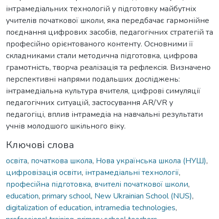
інтрамедіальних технологій у підготовку майбутніх
учителів початкової школи, яка передбачає гармонійне
поєднання цифрових засобів, педагогічних стратегій та
професійно орієнтованого контенту. Основними її
складниками стали методична підготовка, цифрова
грамотність, творча реалізація та рефлексія. Визначено
перспективні напрями подальших досліджень:
інтрамедіальна культура вчителя, цифрові симуляції
педагогічних ситуацій, застосування AR/VR у
педагогіці, вплив інтрамедіа на навчальні результати
учнів молодшого шкільного віку.
Ключові слова
освіта
,
початкова школа
,
Нова українська школа (НУШ)
,
цифровізація освіти
,
інтрамедіальні технології
,
професійна підготовка
,
вчителі початкової школи
,
education
,
primary school
,
New Ukrainian School (NUS)
,
digitalization of education
,
intramedia technologies
,