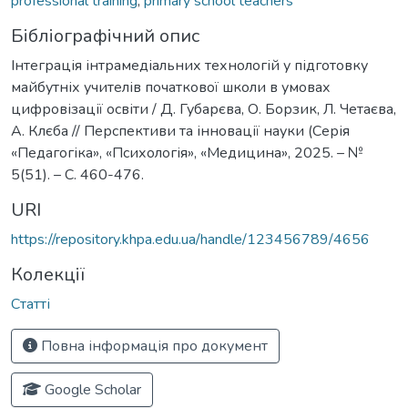
professional training
,
primary school teachers
Бібліографічний опис
Інтеграція інтрамедіальних технологій у підготовку
майбутніх учителів початкової школи в умовах
цифровізації освіти / Д. Губарєва, О. Борзик, Л. Четаєва,
А. Клєба // Перспективи та інновації науки (Серія
«Педагогіка», «Психологія», «Медицина», 2025. – №
5(51). – С. 460-476.
URI
https://repository.khpa.edu.ua/handle/123456789/4656
Колекції
Статті
Повна інформація про документ
Google Scholar