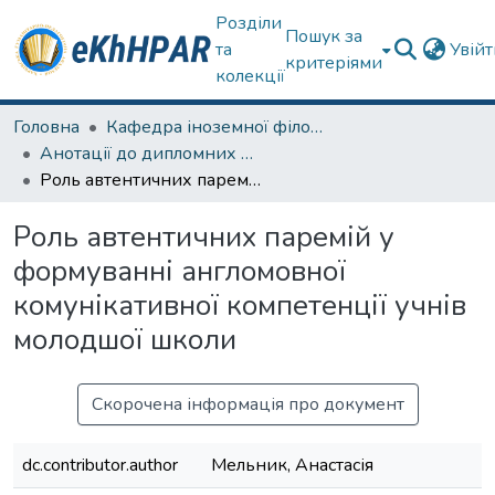
Розділи
Пошук за
та
Увій
критеріями
колекції
Головна
Кафедра іноземної філології
Анотації до дипломних робіт
Роль автентичних паремій у формуванні англомовної комунікативної компетенції учнів молодшої школи
Роль автентичних паремій у
формуванні англомовної
комунікативної компетенції учнів
молодшої школи
Скорочена інформація про документ
dc.contributor.author
Мельник, Анастасія