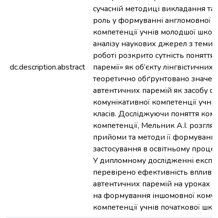
сучасній методиці викладання та 
роль у формуванні англомовної к
компетенції учнів молодшої школи
аналізу наукових джерел з теми 
роботі розкрито сутність поняття 
dc.description.abstract
паремії» як об’єкту лінгвістичних
теоретично обґрунтовано значен
автентичних паремій як засобу 
комунікативної компетенції учні
класів. Досліджуючи поняття ком
компетенції, Мельник А.І. розгля
прийоми та методи її формування 
застосування в освітньому процес
У дипломному дослідженні експ
перевірено ефективність впливу
автентичних паремій на уроках а
на формування іншомовної комун
компетенції учнів початкової шко