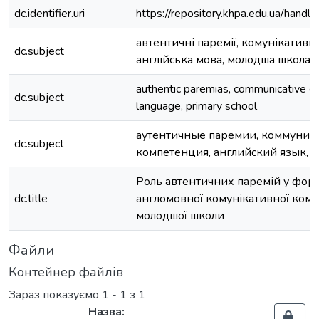
dc.identifier.uri
https://repository.khpa.edu.ua/ha
автентичні паремії, комунікативн
dc.subject
англійська мова, молодша школа
authentic paremias, communicative c
dc.subject
language, primary school
аутентичные паремии, коммуник
dc.subject
компетенция, английский язык, 
Роль автентичних паремій у фор
dc.title
англомовної комунікативної комп
молодшої школи
Файли
Контейнер файлів
Зараз показуємо
1 - 1 з 1
Назва: