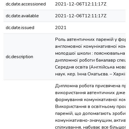
dc.date.accessioned
2021-12-06T12:11:17Z
dc.date.available
2021-12-06T12:11:17Z
dc.date.issued
2021
Роль автентичних паремій у фор
англомовної комунікативної комп
молодшої школи : пояснювальна з
dc.description
дипломної роботи бакалавр спеці
Середня освіта (Англійська мова) /
наук. кер. Інна Окатьєва. – Харків
Дипломна робота присвячена пр
використання автентичних джер
формування комунікативної комп
Використання в освітньому проце
паремій, що допомагають зробит
комунікативно-значущим, актив
спілкування, набуває все більшог