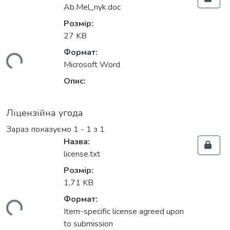
Ab.Mel_nyk.doc
Розмір:
27 KB
Формат:
ться...
Microsoft Word
Опис:
Ліцензійна угода
Зараз показуємо
1 - 1 з 1
Назва:
license.txt
Розмір:
1,71 KB
Формат:
ться...
Item-specific license agreed upon
to submission