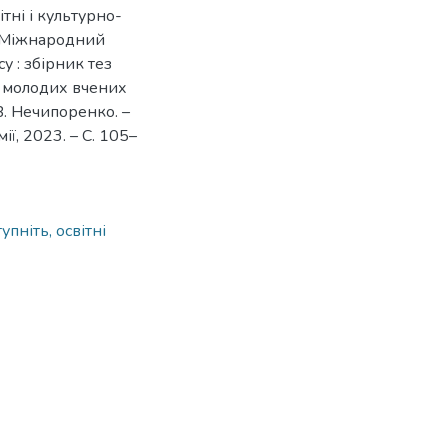
тні і культурно-
 у Міжнародний
у : збірник тез
та молодих вчених
 В. Нечипоренко. –
ї, 2023. – С. 105–
пніть, освітні