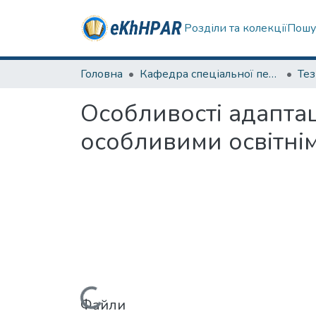
Розділи та колекції
Пошу
Головна
Кафедра спеціальної педагогіки і психології та інклюзивної освіти
Те
Особливості адаптац
особливими освітні
Файли