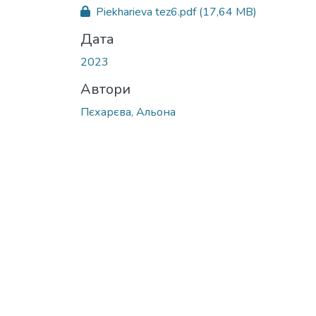
Вантажиться...
Piekharieva tez6.pdf
(17,64 MB)
Дата
2023
Автори
Пєхарєва, Альона