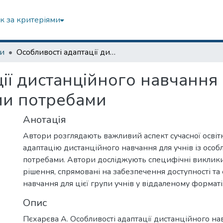
к за критеріями
зи
Особливості адаптації дистанційного навчання для учнів з особливими освітніми потребами
ії дистанційного навчання 
ми потребами
Анотація
Автори розглядають важливий аспект сучасної освітн
адаптацію дистанційного навчання для учнів із особ
потребами. Автори досліджують специфічні виклики
рішення, спрямовані на забезпечення доступності та
навчання для цієї групи учнів у віддаленому форматі
Опис
Пєхарєва А. Особливості адаптації дистанційного нав