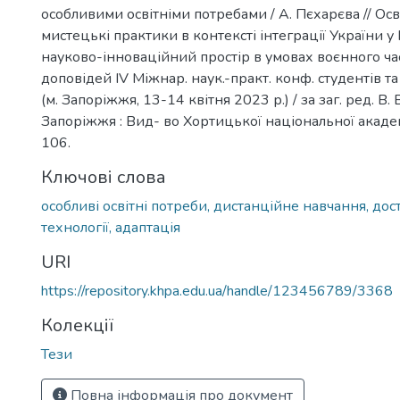
особливими освітніми потребами / А. Пєхарєва // Осві
мистецькі практики в контексті інтеграції України
науково-інноваційний простір в умовах воєнного час
доповідей ІV Міжнар. наук.-практ. конф. студентів 
(м. Запоріжжя, 13-14 квітня 2023 р.) / за заг. ред. В.
Запоріжжя : Вид- во Хортицької національної академі
106.
Ключові слова
особливі освітні потреби, дистанційне навчання, досту
технології, адаптація
URI
https://repository.khpa.edu.ua/handle/123456789/3368
Колекції
Тези
Повна інформація про документ