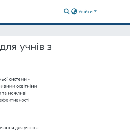
Увійти
для учнів з
ьої системи -
ливими освітніми
 та можливі
 ефективності
.
чання для учнів з