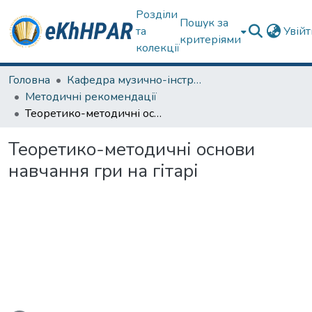
Розділи
Пошук за
та
Увій
критеріями
колекції
Головна
Кафедра музично-інструментальної підготовки вчителя
Методичні рекомендації
Теоретико-методичні основи навчання гри на гітарі
Теоретико-методичні основи
навчання гри на гітарі