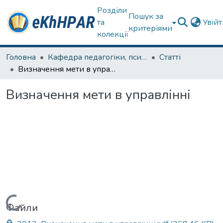
Розділи
Пошук за
та
Увій
критеріями
колекції
Головна
Кафедра педагогіки, психології, початкової освіти та освітнього менеджменту
Статті
Визначення мети в управлінні
Визначення мети в управлінні
Вантажиться...
Файли