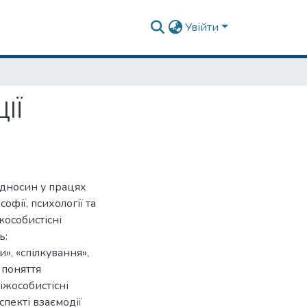
Увійти
ІЇ
ідносин у працях
офії, психології та
жособистісні
ь:
и», «спілкування»,
 поняття
іжособистісні
спекті взаємодії