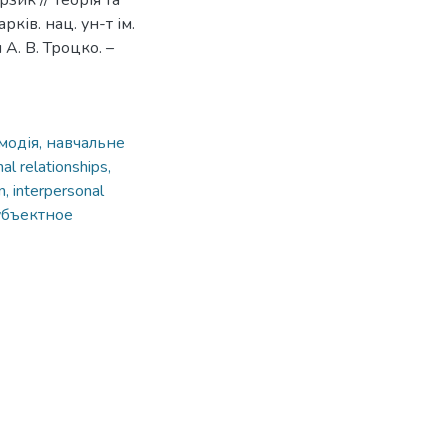
рзик // Теорія та
рків. нац. ун-т ім.
 А. В. Троцко. –
ємодія, навчальне
al relationships,
n, interpersonal
убъектное