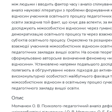
між людьми і вводить фактор часу і аналіз спілкува
аналіз наукової літератури з проблеми формування 
відносин учасників освітнього процесу педагогічних
освіти засвідчив той факт, що існує два аспекти, за 
досліджують міжособистісні відносини: через гумані
демократизацію освітнього процесу та через взаємо
суб’єктів освітнього процесу. Окреслено та розшире
взаємодії учасників міжособистісних відносин освіт
педагогічних закладах вищої освіти. На основі теоре
сформульовано авторське визначення феномену «мі
відносини». Установлено напрями подальшого дослід
полягають в обґрунтуванні нових підходів до активно
висококультурної особистості майбутнього фахівця т
міжособистісних відносин в освітньому процесі суча
педагогічного закладу вищої освіти.
Опис
Молчанюк О. В. Психолого-педагогічний аналіз дефін