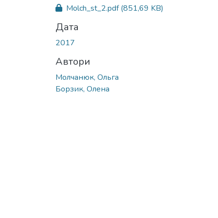
Вантажиться...
Molch_st_2.pdf
(851,69 KB)
Дата
2017
Автори
Молчанюк, Ольга
Борзик, Олена