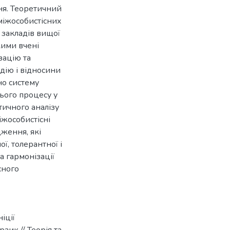
ння. Теоретичний
міжособистісних
 закладів вищої
якими вчені
зацію та
дію і відносини
но систему
нього процесу у
тичного аналізу
жособистісні
ження, які
ї, толерантної і
а гармонізації
сного
іції