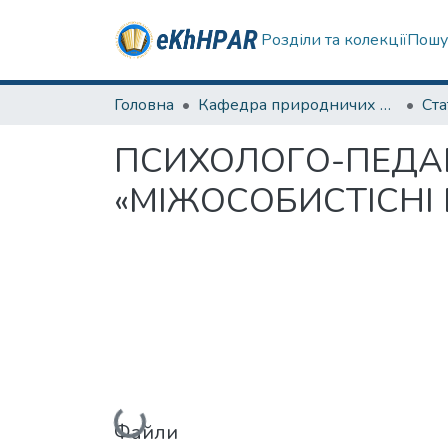
Розділи та колекції
Пошу
Головна
Кафедра природничих наук та здоров'язбереження
Ста
ПСИХОЛОГО-ПЕДАГ
«МІЖОСОБИСТІСНІ
Файли