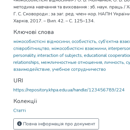
«міжособистісні відносини» / О. В. Молчанюк, О. Б. Бо
методика навчання та виховання : зб. наук. праць / Ха
Г. С. Сковороди ; за заг. ред. член-кор. НАПН України
Харків, 2017. – Вип. 42. – С. 125–134.
Ключові слова
міжособистісні відносини, особистість, суб’єктна вза
співробітництво, міжособистісні взаємини
,
interperson
personality, interaction of subjects, educational cooperatio
relationships
,
межличностные отношения, личность, с
взаимодействие, учебное сотрудничество
URI
https://repository.khpa.edu.ua/handle/123456789/224
Колекції
Статті
Повна інформація про документ