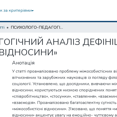
к за критеріями
тті
ПСИХОЛОГО-ПЕДАГОГІЧНИЙ АНАЛІЗ ДЕФІНІЦІЇ «МІЖОСОБИСТІСНІ ВІДНОСИНИ»
ОГІЧНИЙ АНАЛІЗ ДЕФІНІЦ
 ВІДНОСИНИ»
Анотація
У статті проаналізовано проблему міжособистісних в
вітчизняних та зарубіжних науковців із погляду філос
соціології. Установлено, що дослідники, вивчаючи мі
відносини, користуються низкою споріднених понят
«співробітництво», «стосунки», «ставлення», «взаємин
«взаємодія». Проаналізовано багатоаспектну сутність
«міжособистісні відносини». З’ясовано, що поняття «м
відносини» акцентує увагу на емоційно- чуттєвому а