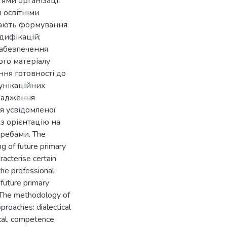
ями організації
 освітніми
чають формування
одифікацій;
забезпечення
ого матеріалу
ня готовності до
унікаційних
овадження
 усвідомленої
 з орієнтацію на
ребами. The
ng of future primary
racterise certain
the professional
 future primary
. The methodology of
proaches: dialectical
ical, competence,