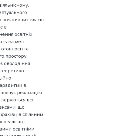
діяльнісному,
ептуального
в початкових класів
є в
нення освітніх
ть на меті
отовності та
го простору.
ає оволодіння
 теоретико-
ційно-
парадигми в
езпечує реалізацію
 керуються всі
ексами, що
х фахівців спільним
 реалізації
ивими освітніми