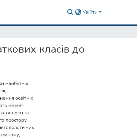
Увійти
ткових класів до
ки майбутніх
ії,
нення освітніх
ть на меті
отовності та
го простору.
методологічних
стемному,