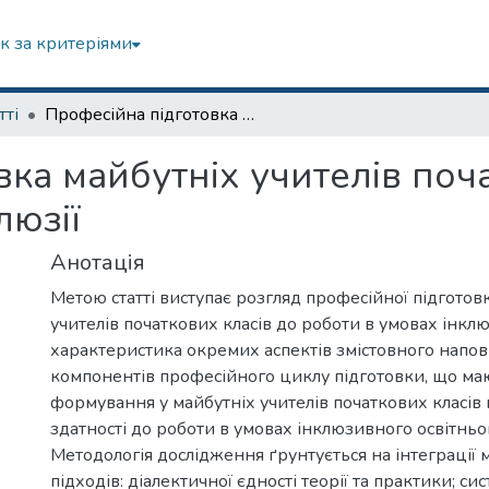
к за критеріями
тті
Професійна підготовка майбутніх учителів початкових класів до роботи в умовах інклюзії
ка майбутніх учителів поча
люзії
Анотація
Метою статті виступає розгляд професійної підготов
учителів початкових класів до роботи в умовах інклюз
характеристика окремих аспектів змістовного напов
компонентів професійного циклу підготовки, що маю
формування у майбутніх учителів початкових класів г
здатності до роботи в умовах інклюзивного освітньо
Методологія дослідження ґрунтується на інтеграції 
підходів: діалектичної єдності теорії та практики; си