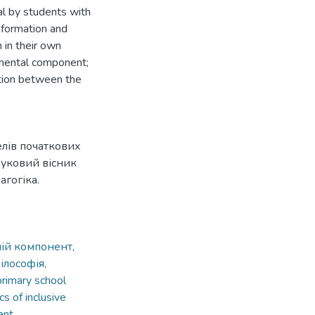
al by students with
nformation and
 in their own
pmental component;
ation between the
елів початкових
Науковий вісник
агогіка.
ній компонент,
ілософія,
 primary school
cs of inclusive
ant