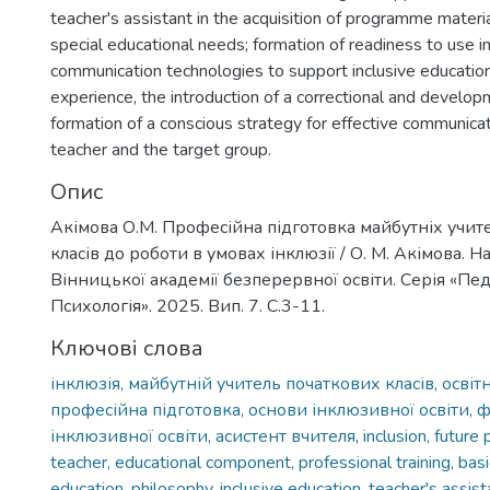
teacher's assistant in the acquisition of programme materi
special educational needs; formation of readiness to use i
communication technologies to support inclusive education
experience, the introduction of a correctional and develo
formation of a conscious strategy for effective communic
teacher and the target group.
Опис
Акімова О.М. Професійна підготовка майбутніх учит
класів до роботи в умовах інклюзії / О. М. Акімова. 
Вінницької академії безперервної освіти. Серія «Пед
Психологія». 2025. Вип. 7. С.3-11.
Ключові слова
інклюзія, майбутній учитель початкових класів, освіт
професійна підготовка, основи інклюзивної освіти, ф
інклюзивної освіти, асистент вчителя
,
inclusion, future
teacher, educational component, professional training, basi
education, philosophy, inclusive education, teacher's assist