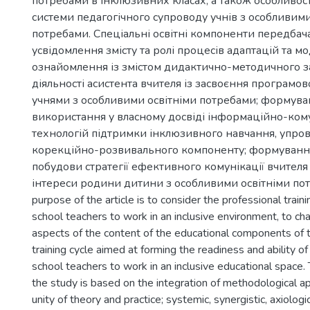
потребами в інклюзивних класах, а також особливост
системи педагогічного супроводу учнів з особливими
потребами. Спеціальні освітні компоненти передба
усвідомлення змісту та ролі процесів адаптацій та м
ознайомлення із змістом дидактично-методичного 
діяльності асистента вчителя із засвоєння програмов
учнями з особливими освітніми потребами; формуван
використання у власному досвіді інформаційно-ком
технологій підтримки інклюзивного навчання, упр
корекційно-розвивального компоненту; формування
побудови стратегії ефективного комунікації вчителя
інтереси родини дитини з особливими освітніми пот
purpose of the article is to consider the professional traini
school teachers to work in an inclusive environment, to cha
aspects of the content of the educational components of 
training cycle aimed at forming the readiness and ability of
school teachers to work in an inclusive educational space
the study is based on the integration of methodological ap
unity of theory and practice; systemic, synergistic, axiolog