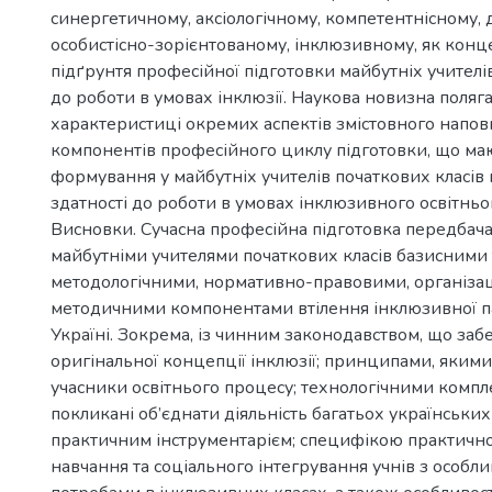
синергетичному, аксіологічному, компетентнісному, 
особистісно-зорієнтованому, інклюзивному, як конц
підґрунтя професійної підготовки майбутніх учителі
до роботи в умовах інклюзії. Наукова новизна поляга
характеристиці окремих аспектів змістовного напов
компонентів професійного циклу підготовки, що маю
формування у майбутніх учителів початкових класів г
здатності до роботи в умовах інклюзивного освітньо
Висновки. Сучасна професійна підготовка передбач
майбутніми учителями початкових класів базисними
методологічними, нормативно-правовими, організа
методичними компонентами втілення інклюзивної 
Україні. Зокрема, із чинним законодавством, що заб
оригінальної концепції інклюзії; принципами, якими
учасники освітнього процесу; технологічними компл
покликані об’єднати діяльність багатьох українськи
практичним інструментарієм; специфікою практичної
навчання та соціального інтегрування учнів з особл