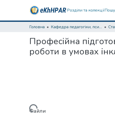
Розділи та колекції
Пошу
Головна
Кафедра педагогіки, психології, початкової освіти та освітнього менеджменту
Ста
Професійна підготов
роботи в умовах інк
Вантажиться...
Файли