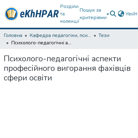
Розділи
Пошук за
та
Увій
критеріями
колекції
Головна
Кафедра педагогіки, психології, початкової освіти та освітнього менеджменту
Тези
Психолого-педагогічні аспекти професійного вигорання фахівців сфери освіти
Психолого-педагогічні аспекти
професійного вигорання фахівців
сфери освіти