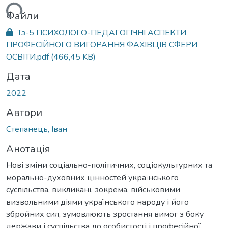
ться...
Файли
Тз-5 ПСИХОЛОГО-ПЕДАГОГІЧНІ АСПЕКТИ
ПРОФЕСІЙНОГО ВИГОРАННЯ ФАХІВЦІВ СФЕРИ
ОСВІТИ.pdf
(466,45 KB)
Дата
2022
Автори
Степанець, Іван
Анотація
Нові зміни соціально-політичних, соціокультурних та
морально-духовних цінностей українського
суспільства, викликані, зокрема, військовими
визвольними діями українського народу і його
збройних сил, зумовлюють зростання вимог з боку
держави і суспільства до особистості і професійної