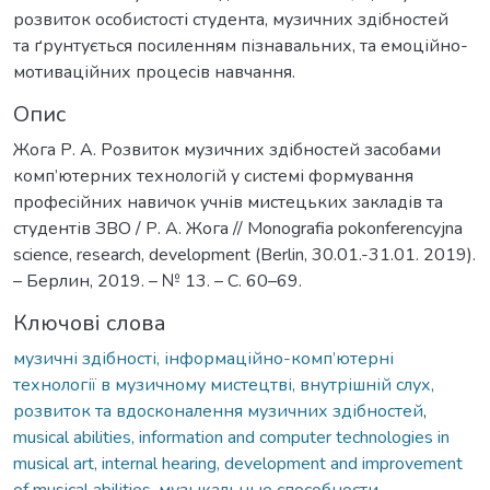
розвиток особистості студента, музичних здібностей
та ґрунтується посиленням пізнавальних, та емоційно-
мотиваційних процесів навчання.
Опис
Жога Р. А. Розвиток музичних здібностей засобами
комп’ютерних технологій у системі формування
професійних навичок учнів мистецьких закладів та
студентів ЗВО / Р. А. Жога // Monografia pokonferencyjna
science, research, development (Berlin, 30.01.-31.01. 2019).
– Берлин, 2019. – № 13. – С. 60–69.
Ключові слова
музичні здібності, інформаційно-комп’ютерні
технології в музичному мистецтві, внутрішній слух,
розвиток та вдосконалення музичних здібностей
,
musical abilities, information and computer technologies in
musical art, internal hearing, development and improvement
of musical abilities
,
музыкальные способности,