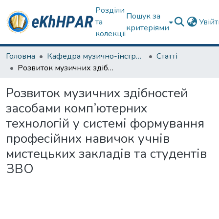
Розділи
Пошук за
та
Увій
критеріями
колекції
Головна
Кафедра музично-інструментальної підготовки вчителя
Статті
Розвиток музичних здібностей засобами комп’ютерних технологій у системі формування професійних навичок учнів мистецьких закладів та студентів ЗВО
Розвиток музичних здібностей
засобами комп’ютерних
технологій у системі формування
професійних навичок учнів
мистецьких закладів та студентів
ЗВО