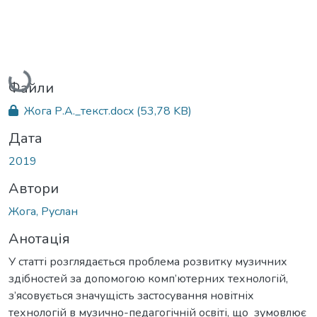
Вантажиться...
Файли
Жога Р.А._текст.docx
(53,78 KB)
Дата
2019
Автори
Жога, Руслан
Анотація
У статті розглядається проблема розвитку музичних
здібностей за допомогою комп’ютерних технологій,
з’ясовується значущість застосування новітніх
технологій в музично-педагогічній освіті, що зумовлює