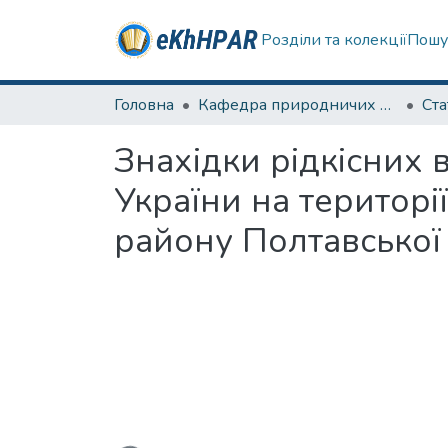
Розділи та колекції
Пошу
Головна
Кафедра природничих наук та здоров'язбереження
Ста
Знахідки рідкісних 
України на територ
району Полтавської 
Вантажиться...