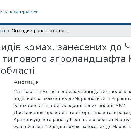
к за критеріями
тті
Знахідки рідкісних видів комах, занесених до Червоної Книги України на території типового агроландшафта Кременчуцького району Полтавської області
видів комах, занесених до 
ії типового агроландшафта
області
Анотація
Мета статті полягає в оприлюдненні даних щодо вла
видів комах, включених до Червоної книги України
їх використання при складанні нових видань ЧКУ.
Дослідження, проведені території типового агрола
Кременчуцького району Полтавської області. В резу
були виявлені 12 видів комах, занесених до Червоно