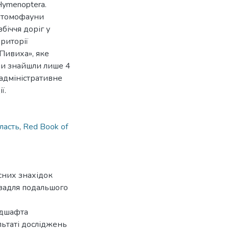
 Hymenoptera.
нтомофауни
біччя доріг у
риторії
Пивиха», яке
и знайшли лише 4
 адміністративне
ї.
ласть
,
Red Book of
сних знахідок
 задля подальшого
ндшафта
льтаті досліджень