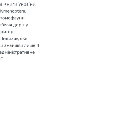
ї Книги України,
 Hymenoptera.
нтомофауни
біччя доріг у
риторії
Пивиха», яке
и знайшли лише 4
 адміністративне
ї.