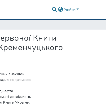
Увійти
Червоної Книги
 Кременчуцького
сних знахідок
 задля подальшого
ндшафта
льтаті досліджень
ї Книги України,