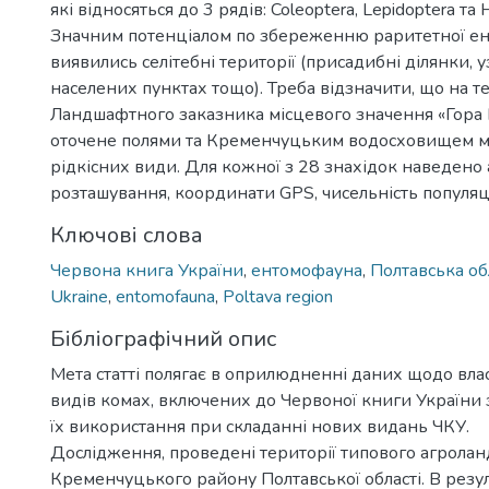
які відносяться до 3 рядів: Coleoptera, Lepidoptera та
Значним потенціалом по збереженню раритетної е
виявились селітебні території (присадибні ділянки, уз
населених пунктах тощо). Треба відзначити, що на те
Ландшафтного заказника місцевого значення «Гора 
оточене полями та Кременчуцьким водосховищем м
рідкісних види. Для кожної з 28 знахідок наведено
розташування, координати GPS, чисельність популяці
Ключові слова
Червона книга України
,
ентомофауна
,
Полтавська об
Ukraine
,
entomofauna
,
Poltava region
Бібліографічний опис
Мета статті полягає в оприлюдненні даних щодо вла
видів комах, включених до Червоної книги України
їх використання при складанні нових видань ЧКУ.
Дослідження, проведені території типового агрола
Кременчуцького району Полтавської області. В резу