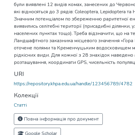
були виявлені 12 видів комах, занесених до Червоно
які відносяться до 3 рядів: Coleoptera, Lepidoptera та
Значним потенціалом по збереженню раритетної е
виявились селітебні території (присадибні ділянки, уз
населених пунктах тощо). Треба відзначити, що на те
Ландшафтного заказника місцевого значення «Гора 
оточене полями та Кременчуцьким водосховищем м
рідкісних види. Для кожної з 28 знахідок наведено
розташування, координати GPS, чисельність популяці
URI
https://repository.khpa.edu.ua/handle/123456789/4782
Колекції
Статті
Повна інформація про документ
Google Scholar