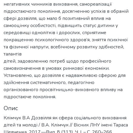
негативних чинників виховання, самореалізації
підростаючого покоління, досягненню успіхів в обраній
сфері дозвілля, що мало б позитивний вплив на
самооцінку особистості, підвищить статус дитини у
середовищі однолітків і дорослих, сприятиме
покращенню психологічного здоров’я, зняття психічної
та фізичної напруги, всебічному розвитку здібностей,
талантів
дітей, задоволенню потреб щодо професійного
самовизначення в умовах ринкової економіки.
Установлено, що дозвілля є надважливою сферою для
здійснення систематичного, педагогічно
організованого просвітницько-виховного впливу на
підростаюче покоління.
Опис
Клімчук В.А Дозвілля як сфера соціального виховання
дітей та молоді / В.А. Клімчук // Вісник ЛНУ імені Тараса
Шевченка, 2017.––Вип. 8 (313), Ч. І. – С. 260–266.