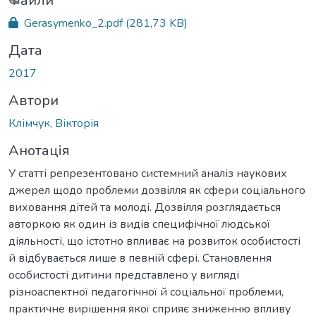
антажиться...
Файли
Gerasymenko_2.pdf
(281,73 KB)
Дата
2017
Автори
Клімчук, Вікторія
Анотація
У статті репрезентовано системний аналіз наукових
джерел щодо проблеми дозвілля як сфери соціального
виховання дітей та молоді. Дозвілля розглядається
авторкою як один із видів специфічної людської
діяльності, що істотно впливає на розвиток особистості
й відбувається лише в певній сфері. Становлення
особистості дитини представлено у вигляді
різноаспектної педагогічної й соціальної проблеми,
практичне вирішення якої сприяє зниженню впливу