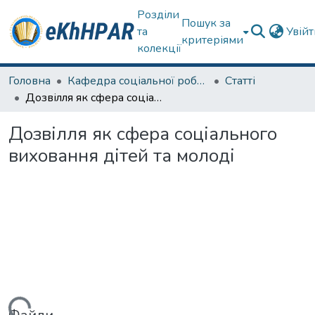
Розділи
Пошук за
та
Увій
критеріями
колекції
Головна
Кафедра соціальної роботи
Статті
Дозвілля як сфера соціального виховання дітей та молоді
Дозвілля як сфера соціального
виховання дітей та молоді