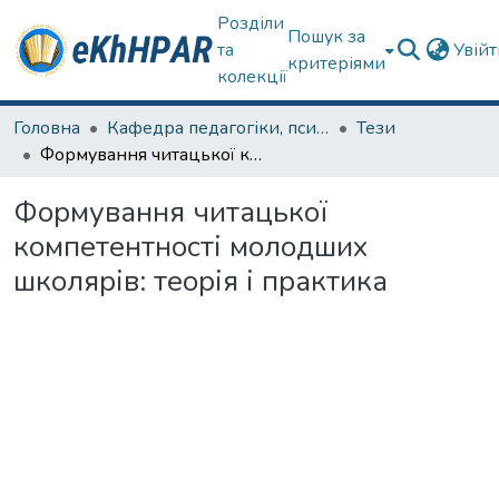
Розділи
Пошук за
та
Увій
критеріями
колекції
Головна
Кафедра педагогіки, психології, початкової освіти та освітнього менеджменту
Тези
Формування читацької компетентності молодших школярів: теорія і практика
Формування читацької
компетентності молодших
школярів: теорія і практика