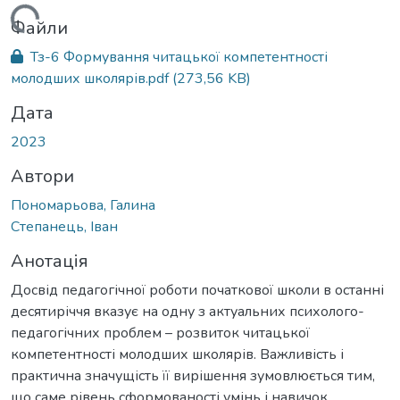
ажиться...
Файли
Тз-6 Формування читацької компетентності
молодших школярів.pdf
(273,56 KB)
Дата
2023
Автори
Пономарьова, Галина
Степанець, Іван
Анотація
Досвід педагогічної роботи початкової школи в останні
десятиріччя вказує на одну з актуальних психолого-
педагогічних проблем – розвиток читацької
компетентності молодших школярів. Важливість і
практична значущість її вирішення зумовлюється тим,
що саме рівень сформованості умінь і навичок