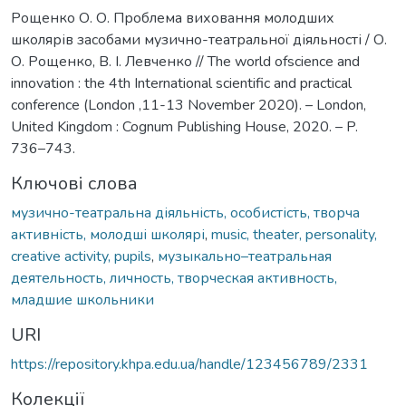
Рощенко О. О. Проблема виховання молодших
школярів засобами музично-театральної діяльності / О.
О. Рощенко, В. І. Левченко // The world ofscience and
innovation : the 4th International scientific and practical
conference (London ,11-13 November 2020). – London,
United Kingdom : Cognum Publishing House, 2020. – P.
736–743.
Ключові слова
музично-театральна діяльність, особистість, творча
активність, молодші школярі
,
music, theater, personality,
creative activity, pupils
,
музыкально–театральная
деятельность, личность, творческая активность,
младшие школьники
URI
https://repository.khpa.edu.ua/handle/123456789/2331
Колекції