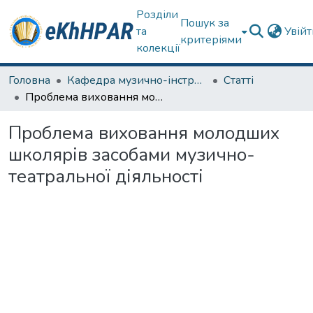
Розділи
Пошук за
та
Увій
критеріями
колекції
Головна
Кафедра музично-інструментальної підготовки вчителя
Статті
Проблема виховання молодших школярів засобами музично-театральної діяльності
Проблема виховання молодших
школярів засобами музично-
театральної діяльності