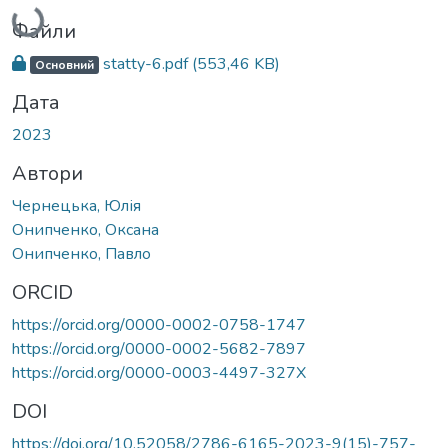
Вантажиться...
Файли
statty-6.pdf
(553,46 KB)
Основний
Дата
2023
Автори
Чернецька, Юлія
Онипченко, Оксана
Онипченко, Павло
ORCID
https://orcid.org/0000-0002-0758-1747
https://orcid.org/0000-0002-5682-7897
https://orcid.org/0000-0003-4497-327X
DOI
https://doi.org/10.52058/2786-6165-2023-9(15)-757-