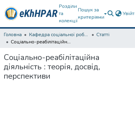
Розділи
Пошук за
та
Увій
критеріями
колекції
Головна
Кафедра соціальної роботи
Статті
Соціально-реабілітаційна діяльність : теорія, досвід, перспективи
Соціально-реабілітаційна
діяльність : теорія, досвід,
перспективи