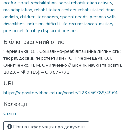
особи
,
social rehabilitation
,
social rehabilitation activity
,
maladaptation
,
rehabilitation centers
,
rehabilitated
,
drug
addicts
,
children
,
teenagers
,
special needs
,
persons with
disabilities
,
inclusion
,
difficult life circumstances
,
military
personnel
,
forcibly displaced persons
Бібліографічний опис
Чернецька Ю. І. Соціально-реабілітаційна діяльність :
теорія, досвід, перспективи / Ю. І. Чернецька, О. І.
Онипченко, П. М. Онипченко // Вісник науки та освіти,
2023. – № 9 (15). – С. 757–771
URI
https://repository.khpa.edu.ua/handle/123456789/4964
Колекції
Статті
Повна інформація про документ