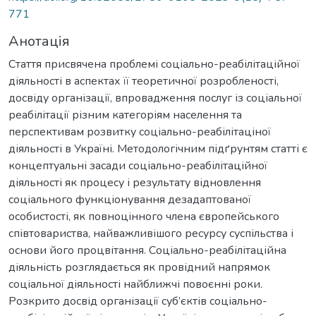
771
Анотація
Стаття присвячена проблемі соціально-реабілітаційної
діяльності в аспектах її теоретичної розробленості,
досвіду організації, впровадження послуг із соціальної
реабілітації різним категоріям населення та
перспективам розвитку соціально-реабілітаціної
діяльності в Україні. Методологічним підґрунтям статті є
концептуальні засади соціально-реабілітаційної
діяльності як процесу і результату відновлення
соціального функціонування дезадаптованої
особистості, як повноцінного члена європейського
співтовариства, найважливішого ресурсу суспільства і
основи його процвітання. Соціально-реабілітаційна
діяльність розглядається як провідний напрямок
соціальної діяльності найближчі повоєнні роки.
Розкрито досвід організації суб’єктів соціально-