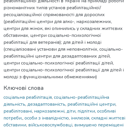
реабілітаційної діяльності в Україні на прикладі роботи
різноманітних типів установ реабілітаційної/
ресоціалізаційної спрямованості для дорослих
(реабілітаційні центри для алко-, наркозалежних,
центри для жінок, які опинились у складних життєвих
обставинах, центри соціально-психологічної
реабілітації для ветеранів); для дітей і молоді
(спеціалізовані установи для неповнолітніх, соціально-
реабілітаційні центри для дезадаптованих дітей,
центри соціально-психологічної реабілітації дітей,
центри соціально-психологічної реабілітації для дітей і
молоді з функціональними обмеженнями)
Ключові слова
соціальна реабілітація
,
соціально-реабілітаційна
діяльність
,
дезадаптованість
,
реабілітаційні центри
,
реабілітовані
,
наркозалежні
,
діти
,
підлітки
,
особливі
потреби,
,
особи з інвалідністю
,
інклюзія
,
складні життєві
обставини
,
військовослужбовці
,
вимушено переміщені