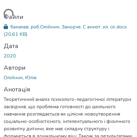
ться...
Файли
бакалав. роб.Олійник, Закорче. С аннот ,кл. сл..docx
(20,61 KB)
Дата
2020
Автори
Олійник, Юлія
Анотація
Теоретичний аналіз психолого-педагогічної літератури
засвідчив, що проблема готовності до шкільного
навчання розглядається як цілісне новоутворення
соціально-особистісного, інтелектуального і фізичного
розвитку дитини, яке має складну структуру і
формується в дошкільному віці. Також за результатами