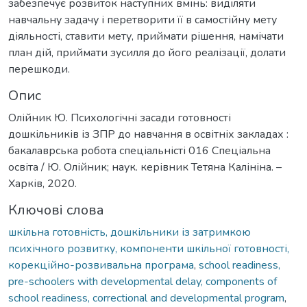
забезпечує розвиток наступних вмінь: виділяти
навчальну задачу і перетворити її в самостійну мету
діяльності, ставити мету, приймати рішення, намічати
план дій, приймати зусилля до його реалізації, долати
перешкоди.
Опис
Олійник Ю. Психологічні засади готовності
дошкільників із ЗПР до навчання в освітніх закладах :
бакалаврська робота спеціальністі 016 Спеціальна
освіта / Ю. Олійник; наук. керівник Тетяна Калініна. –
Харків, 2020.
Ключові слова
шкільна готовність, дошкільники із затримкою
психічного розвитку, компоненти шкільної готовності,
корекційно-розвивальна програма
,
school readiness,
pre-schoolers with developmental delay, components of
school readiness, correctional and developmental program
,